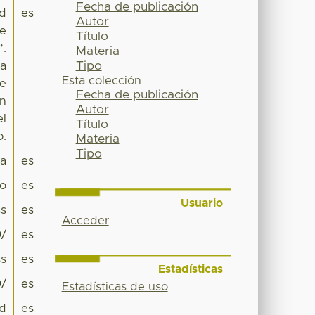
Fecha de publicación
ad
es
Autor
te
Título
”.
Materia
Tipo
na
Esta colección
te
Fecha de publicación
en
Autor
el
Título
o.
Materia
Tipo
pa
es
co
es
Usuario
s
es
Acceder
0/
es
s
es
Estadísticas
0/
es
Estadísticas de uso
ad
es