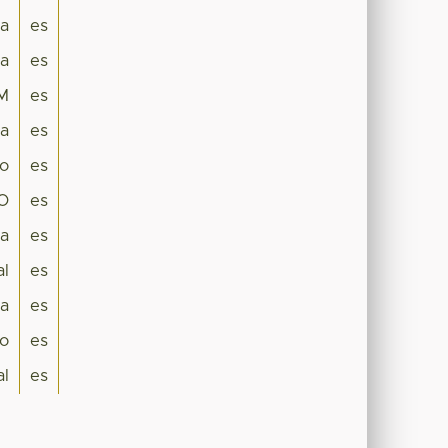
ta
es
ca
es
EM
es
ia
es
o
es
O
es
ca
es
al
es
a
es
go
es
al
es