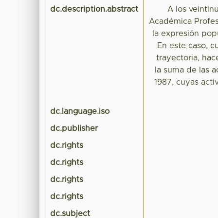
dc.description.abstract
A los veinti
Académica Profes
la expresión popu
En este caso, cu
trayectoria, hac
la suma de las a
1987, cuyas acti
dc.language.iso
dc.publisher
dc.rights
dc.rights
dc.rights
dc.rights
dc.subject