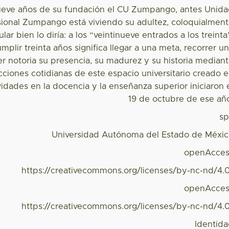
nueve años de su fundación el CU Zumpango, antes Unid
ional Zumpango está viviendo su adultez, coloquialmen
lar bien lo diría: a los “veintinueve entrados a los treinta
mplir treinta años significa llegar a una meta, recorrer u
er notoria su presencia, su madurez y su historia median
cciones cotidianas de este espacio universitario creado 
vidades en la docencia y la enseñanza superior iniciaron 
19 de octubre de ese añ
s
Universidad Autónoma del Estado de Méxi
openAcces
https://creativecommons.org/licenses/by-nc-nd/4.
openAcces
https://creativecommons.org/licenses/by-nc-nd/4.
Identid