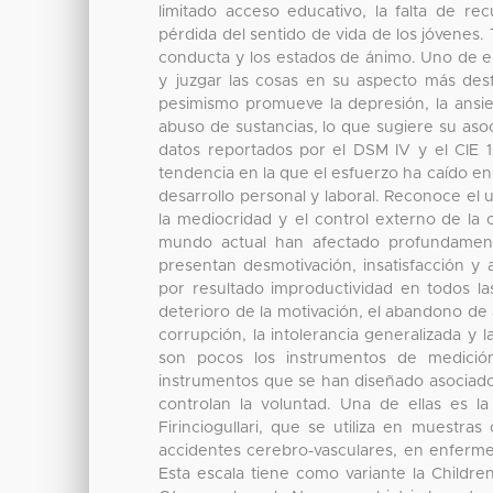
limitado acceso educativo, la falta de re
pérdida del sentido de vida de los jóvenes
conducta y los estados de ánimo. Uno de ell
y juzgar las cosas en su aspecto más desf
pesimismo promueve la depresión, la ansied
abuso de sustancias, lo que sugiere su aso
datos reportados por el DSM IV y el CIE 1
tendencia en la que el esfuerzo ha caído en
desarrollo personal y laboral. Reconoce el
la mediocridad y el control externo de la 
mundo actual han afectado profundamente
presentan desmotivación, insatisfacción y
por resultado improductividad en todos las
deterioro de la motivación, el abandono de ac
corrupción, la intolerancia generalizada y 
son pocos los instrumentos de medició
instrumentos que se han diseñado asociado
controlan la voluntad. Una de ellas es l
Firinciogullari, que se utiliza en muestra
accidentes cerebro-vasculares, en enferm
Esta escala tiene como variante la Childre