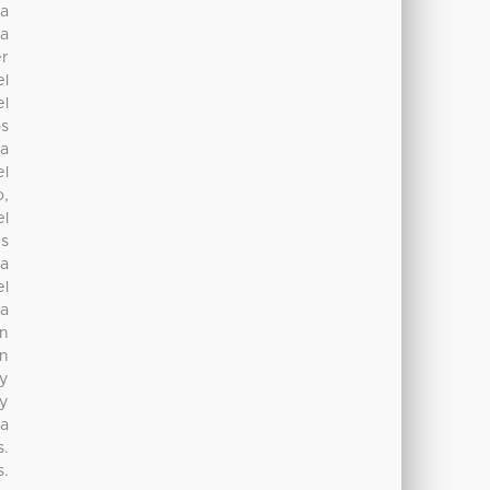
la
la
er
el
el
os
na
el
o,
el
es
da
el
la
ún
on
 y
 y
 a
s.
s.