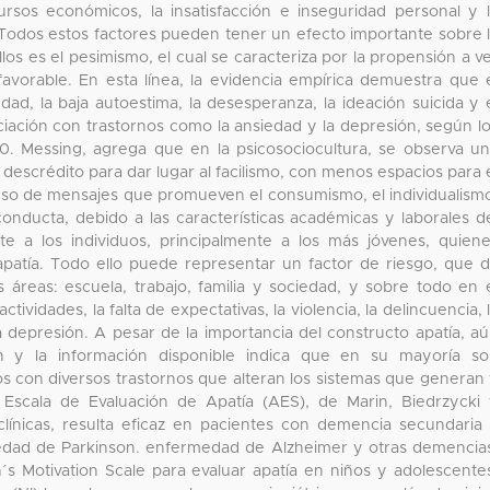
cursos económicos, la insatisfacción e inseguridad personal y 
. Todos estos factores pueden tener un efecto importante sobre 
os es el pesimismo, el cual se caracteriza por la propensión a v
avorable. En esta línea, la evidencia empírica demuestra que 
ad, la baja autoestima, la desesperanza, la ideación suicida y 
ciación con trastornos como la ansiedad y la depresión, según l
0. Messing, agrega que en la psicosociocultura, se observa u
 descrédito para dar lugar al facilismo, con menos espacios para 
 uso de mensajes que promueven el consumismo, el individualism
conducta, debido a las características académicas y laborales d
 a los individuos, principalmente a los más jóvenes, quien
 apatía. Todo ello puede representar un factor de riesgo, que 
 áreas: escuela, trabajo, familia y sociedad, y sobre todo en 
tividades, la falta de expectativas, la violencia, la delincuencia, 
la depresión. A pesar de la importancia del constructo apatía, a
n y la información disponible indica que en su mayoría s
s con diversos trastornos que alteran los sistemas que generan
a Escala de Evaluación de Apatía (AES), de Marin, Biedrzycki
s clínicas, resulta eficaz en pacientes con demencia secundaria
edad de Parkinson. enfermedad de Alzheimer y otras demencia
n´s Motivation Scale para evaluar apatía en niños y adolescente