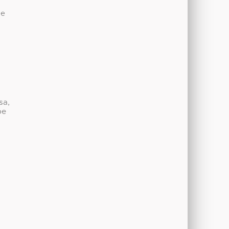
de
sa,
be