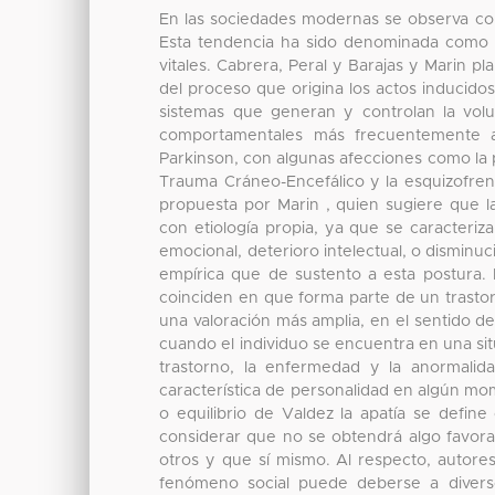
En las sociedades modernas se observa con f
Esta tendencia ha sido denominada como a
vitales. Cabrera, Peral y Barajas y Marin 
del proceso que origina los actos inducido
sistemas que generan y controlan la vol
comportamentales más frecuentemente 
Parkinson, con algunas afecciones como la 
Trauma Cráneo-Encefálico y la esquizofren
propuesta por Marin , quien sugiere que
con etiología propia, ya que se caracteriz
emocional, deterioro intelectual, o disminu
empírica que de sustento a esta postura. E
coinciden en que forma parte de un trastor
una valoración más amplia, en el sentido de
cuando el individuo se encuentra en una situ
trastorno, la enfermedad y la anormali
característica de personalidad en algún mom
o equilibrio de Valdez la apatía se define
considerar que no se obtendrá algo favorab
otros y que sí mismo. Al respecto, autor
fenómeno social puede deberse a diversos