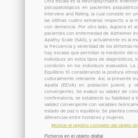
Otra escala es la Neuropsychiatric Inventor
psicopatológicos en pacientes psiquiátric
Interview and Rating, la cual consiste en u
las últimas cuatro semanas respecto a la 
con demencia. Por otro lado, Agüera et al
pacientes con enfermedad de Alzheimer insti
Apathy Scale (SAS), y actualmente es la esc
la frecuencia y severidad de los síntomas ne
hay escalas que permitan la medición del c
individuos sin estos tipos de diagnósticos,
condición en los individuos evaluados. La
Equilibrio 10 considerando la postura etno
culturalmente relevante. Así, la presente in
Apatía (EEVA) en población juvenil, y o
convergente). Se evaluó su validez de const
confirmatoria, se estableció su fiabilidad a
validez convergente con variables teóricame
estado de paz o equilibrio. Se plantea como 
diferencias entre hombres y mujeres.
Mostrar el registro completo del objeto dig
Ficheros en el objeto digital