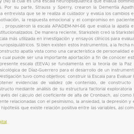
y (NI) la cual es una escala neuropsiquiátrica que evalúa domini
os. Por su parte, Strauss y Sperry, crearon la Dementia Apat
na entrevista que se le realiza al cuidador y evalúa los cambios 
motivación, la respuesta emocional y el compromiso en pacient
. , propusieron la escala APADEM-NH-66 que evalúa la apatía 
tucionalizados. De manera reciente, Starkstein creó la Starkste
ala más utilizada en investigación y ensayos clínicos para evalu
uropsiquiátricos. Si bien existen estos instrumentos, a la fecha 
onstructo apatía vista como una característica de personalidad 
 lo cual puede ser una importante aportación a fin de conocer es
 presente escala (EEVA) se fundamenta en la teoría de la Paz
psicológica de Díaz-Guerrero para el desarrollo de un instrumen
vestigación tuvo como objetivos: construir la Escala para Evaluar 
btener evidencias de validez (de contenido, de constructo
ructo mediante análisis de su estructura factorial exploratoria
 través del cálculo del coeficiente de alfa de Cronbach, así como 
nte relacionadas con el pesimismo, la ansiedad, la depresión y 
hipótesis que existe relación positiva entre las variables, así co
ital