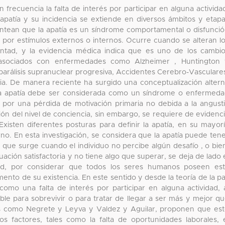
recuencia la falta de interés por participar en alguna activida
patía y su incidencia se extiende en diversos ámbitos y etap
plantean que la apatía es un síndrome comportamental o disfunci
s por estímulos externos o internos. Ocurre cuando se alteran l
untad, y la evidencia médica indica que es uno de los cambi
asociados con enfermedades como Alzheimer , Huntington 
parálisis supranuclear progresiva, Accidentes Cerebro-Vasculare
ia. De manera reciente ha surgido una conceptualización alter
 la apatía debe ser considerada como un síndrome o enfermed
a por una pérdida de motivación primaria no debida a la angust
ción del nivel de conciencia, sin embargo, se requiere de evidenc
xisten diferentes posturas para definir la apatía, en su mayor
no. En esta investigación, se considera que la apatía puede ten
 que surge cuando el individuo no percibe algún desafío , o bie
ación satisfactoria y no tiene algo que superar, se deja de lado 
dad, por considerar que todos los seres humanos poseen es
ento de su existencia. En este sentido y desde la teoría de la p
 como una falta de interés por participar en alguna actividad, 
le para sobrevivir o para tratar de llegar a ser más y mejor q
es como Negrete y Leyva y Valdez y Aguilar, proponen que es
 factores, tales como la falta de oportunidades laborales, 