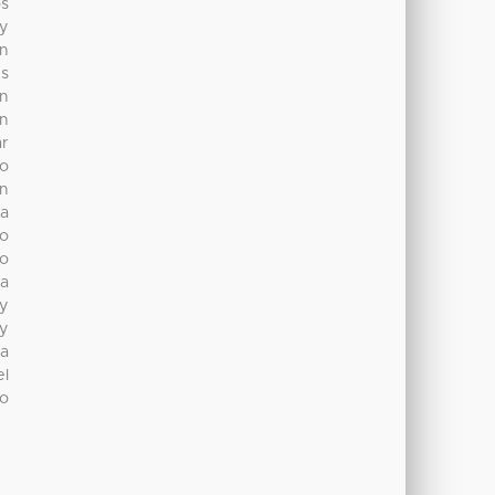
os
hy
en
es
en
in
ar
no
en
ta
 o
to
la
 y
 y
la
el
mo