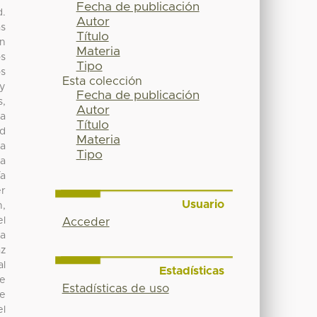
Fecha de publicación
d.
Autor
as
Título
ón
Materia
os
Tipo
os
Esta colección
y
Fecha de publicación
s,
Autor
na
Título
ad
Materia
ia
Tipo
ia
ía
er
Usuario
n,
el
Acceder
ta
az
al
Estadísticas
ue
Estadísticas de uso
te
el