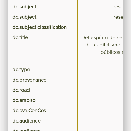
dc.subject
researc
dc.subject
researc
dc.subject.classification
dc.title
Del espíritu de servic
del capitalismo. De
públicos se 
dc.type
dc.provenance
dc.road
dc.ambito
dc.cve.CenCos
dc.audience