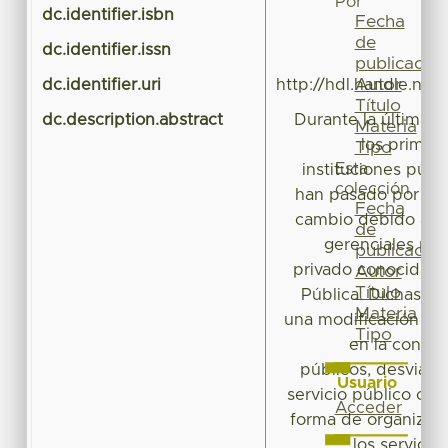
Por
dc.identifier.isbn
Fecha
de
dc.identifier.issn
publicación
Autor
dc.identifier.uri
http://hdl.handle.ne
Título
dc.description.abstract
Durante la última d
Materia
los primero
Tipo
Esta
instituciones públ
colección
han pasado por un 
Fecha
cambio debido al ar
de
gerenciales pro
publicación
privado conocidas
Autor
Título
Pública. Dichas t
Materia
una modificación sus
Tipo
en la conduc
públicos, desviánd
Usuario
servicio público origi
Acceder
forma de organizar, 
los servicio