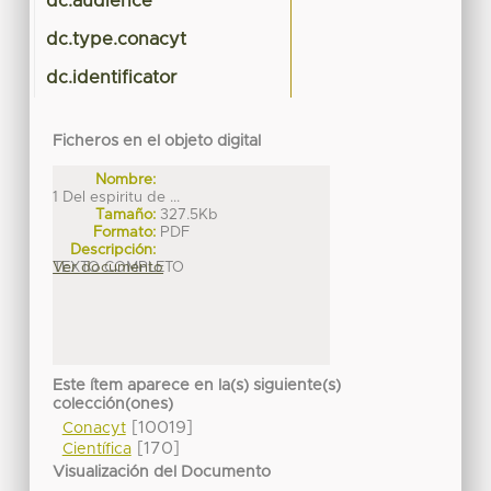
dc.audience
dc.type.conacyt
dc.identificator
Ficheros en el objeto digital
Nombre:
1 Del espiritu de ...
Tamaño:
327.5Kb
Formato:
PDF
Descripción:
TEXTO COMPLETO
Ver documento
Este ítem aparece en la(s) siguiente(s)
colección(ones)
[10019]
Conacyt
[170]
Científica
Visualización del Documento