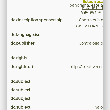
Estadísticas
panorama, este artíc
Estadísticas
alguna alternati
de uso
dc.description.sponsorship
Contraloría del 
LEGISLATURA DEL
dc.language.iso
dc.publisher
Contraloría del 
dc.rights
dc.rights.uri
http://creativecomm
dc.subject
dc.subject
dc.subject
esp
dc.subject
valores