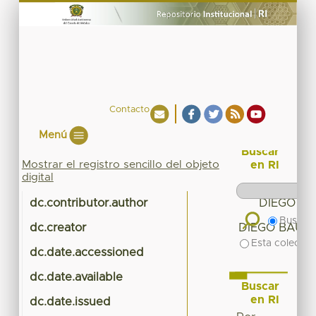
Contacto
Menú
Buscar
Mostrar el registro sencillo del objeto
en RI
digital
dc.contributor.author
DIEGO BA
Buscar 
dc.creator
DIEGO BAUTI
Esta colecció
dc.date.accessioned
20
dc.date.available
20
Buscar
en RI
dc.date.issued