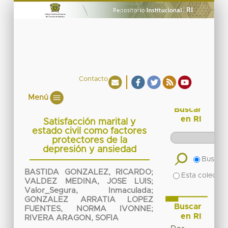
Contacto
Menú
Buscar
en RI
Satisfacción marital y
estado civil como factores
protectores de la
depresión y ansiedad
Buscar 
BASTIDA GONZALEZ, RICARDO
;
Esta colecció
VALDEZ MEDINA, JOSE LUIS
;
Valor_Segura, Inmaculada
;
GONZALEZ ARRATIA LOPEZ
Buscar
FUENTES, NORMA IVONNE
;
en RI
RIVERA ARAGON, SOFIA