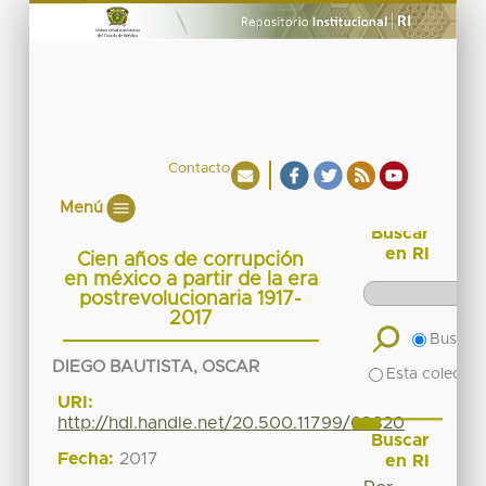
Contacto
Menú
Buscar
en RI
Cien años de corrupción
en méxico a partir de la era
postrevolucionaria 1917-
2017
Buscar 
DIEGO BAUTISTA, OSCAR
Esta colecció
URI:
http://hdl.handle.net/20.500.11799/68820
Buscar
Fecha:
2017
en RI