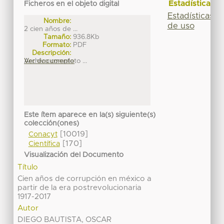
Estadísticas
Ficheros en el objeto digital
Estadísticas
Nombre:
de uso
2 cien años de ...
Tamaño:
936.8Kb
Formato:
PDF
Descripción:
Archivo completo ...
Ver documento
Este ítem aparece en la(s) siguiente(s)
colección(ones)
[10019]
Conacyt
[170]
Científica
Visualización del Documento
Título
Cien años de corrupción en méxico a
partir de la era postrevolucionaria
1917-2017
Autor
DIEGO BAUTISTA, OSCAR