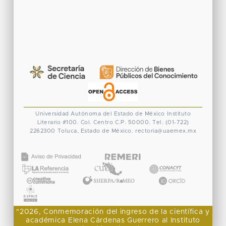
Universidad Autónoma del Estado de México
Instituto
Literario #100. Col. Centro
C.P. 50000. Tel. (01-722)
2262300
Toluca, Estado de México.
rectoria@uaemex.mx
CONACYT
"2026, Conmemoración del ingreso de la científica y
académica Elena Cárdenas Guerrero al Instituto