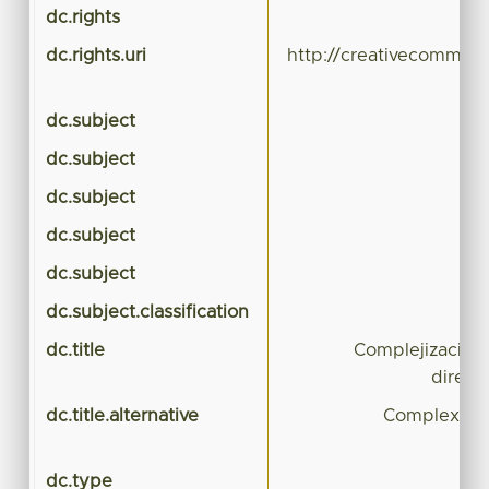
dc.rights
dc.rights.uri
http://creativecommons
dc.subject
dc.subject
dc.subject
dc.subject
dc.subject
dc.subject.classification
CI
dc.title
Complejización
direcc
dc.title.alternative
Complexation
ma
dc.type