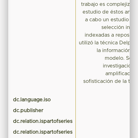
trabajo es complejizar 
estudio de éstos antec
a cabo un estudio do
selección inte
indexadas a repositor
utilizó la técnica Delphi 
la información y 
modelo. Se ad
investigación 
amplificación
sofisticación de la téc
dc.language.iso
dc.publisher
dc.relation.ispartofseries
dc.relation.ispartofseries