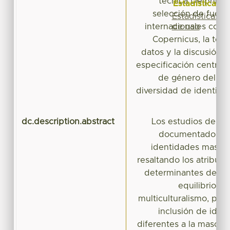
técnica Delphi. 
Estadísticas
selección de fuent
Estadísticas
de uso
internacionales com
Copernicus, la téc
datos y la discusión 
especificación centrad
de género del dir
diversidad de identid
dc.description.abstract
Los estudios del se
documentado las 
identidades mascul
resaltando los atribut
determinantes de un
equilibrio, su
multiculturalismo, per
inclusión de iden
diferentes a la masculi