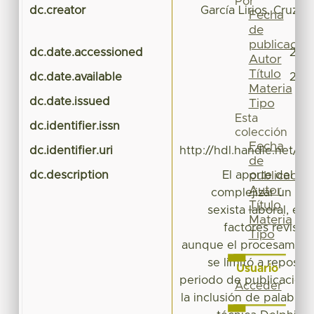
Por
dc.creator
García Lirios, Cruz
Fecha
de
publicación
dc.date.accessioned
2018
Autor
Título
dc.date.available
2018
Materia
dc.date.issued
Tipo
Esta
dc.identifier.issn
colección
Fecha
dc.identifier.uri
http://hdl.handle.net/2
de
dc.description
El aporte del pr
publicación
Autor
complejizar un mo
Título
sexista laboral, el 
Materia
factores revisado
Tipo
aunque el procesamient
se limitó a reposito
Usuario
periodo de publicación
Acceder
la inclusión de palabras 