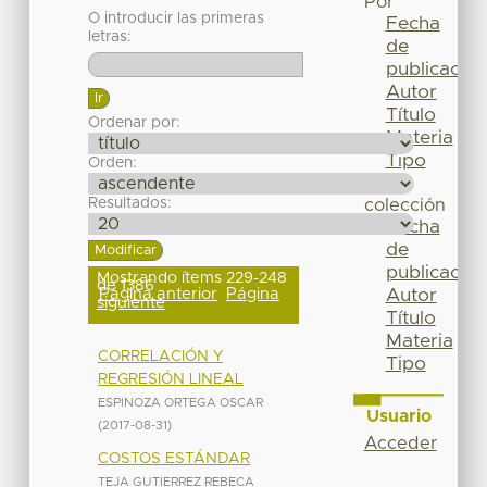
Por
O introducir las primeras
Fecha
letras:
de
publicación
Autor
Título
Ordenar por:
Materia
Tipo
Orden:
Esta
Resultados:
colección
Fecha
de
publicación
Mostrando ítems 229-248
de 1386
Página anterior
Página
Autor
siguiente
Título
Materia
CORRELACIÓN Y
Tipo
REGRESIÓN LINEAL
ESPINOZA ORTEGA OSCAR
Usuario
(
2017-08-31
)
Acceder
COSTOS ESTÁNDAR
TEJA GUTIERREZ REBECA