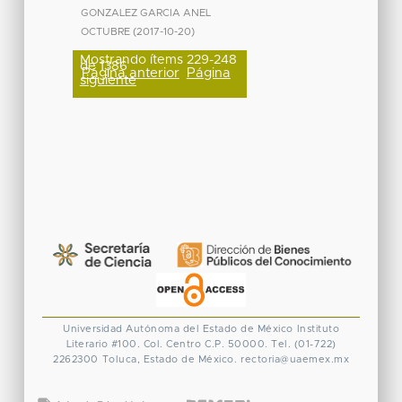
GONZALEZ GARCIA ANEL
OCTUBRE
(
2017-10-20
)
Mostrando ítems 229-248
de 1386
Página anterior
Página
siguiente
Universidad Autónoma del Estado de México
Instituto
Literario #100. Col. Centro
C.P. 50000. Tel. (01-722)
2262300
Toluca, Estado de México.
rectoria@uaemex.mx