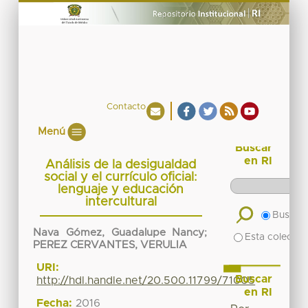
Contacto
Menú
Buscar
en RI
Análisis de la desigualdad
social y el currículo oficial:
lenguaje y educación
intercultural
Buscar 
Nava Gómez, Guadalupe Nancy
;
Esta colecció
PEREZ CERVANTES, VERULIA
URI:
Buscar
http://hdl.handle.net/20.500.11799/71005
en RI
Fecha:
2016