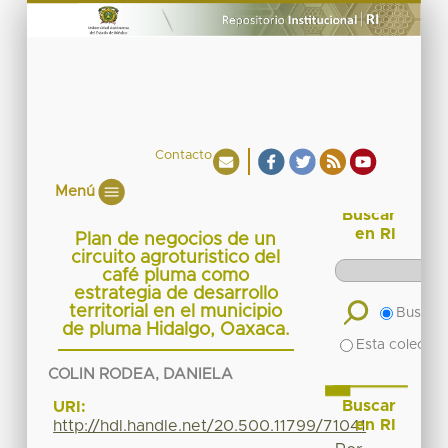
Contacto
Menú
Buscar
en RI
Plan de negocios de un
circuito agroturistico del
café pluma como
estrategia de desarrollo
territorial en el municipio
Buscar 
de pluma Hidalgo, Oaxaca.
Esta colecció
COLIN RODEA, DANIELA
Buscar
URI:
en RI
http://hdl.handle.net/20.500.11799/71041