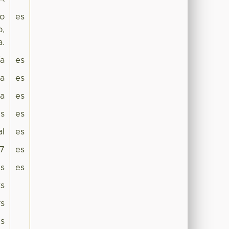
mo
es
o,
a.
ía
es
ca
es
a
es
es
es
al
es
7
es
is
es
ts
rs
is