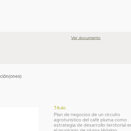
Ver documento
cción(ones)
Título
Plan de negocios de un circuito
agroturistico del café pluma como
estrategia de desarrollo territorial e
el municipio de pluma Hidalgo,