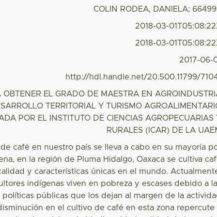
COLIN RODEA, DANIELA; 6649
2018-03-01T05:08:2
2018-03-01T05:08:2
2017-06-
http://hdl.handle.net/20.500.11799/710
A OBTENER EL GRADO DE MAESTRA EN AGROINDUSTRI
ESARROLLO TERRITORIAL Y TURISMO AGROALIMENTARI
DA POR EL INSTITUTO DE CIENCIAS AGROPECUARIAS 
RURALES (ICAR) DE LA UAE
de café en nuestro país se lleva a cabo en su mayoría p
ena, en la región de Pluma Hidalgo, Oaxaca se cultiva ca
calidad y características únicas en el mundo. Actualment
cultores indígenas viven en pobreza y escases debido a l
 políticas públicas que los dejan al margen de la activid
 disminución en el cultivo de café en esta zona repercute