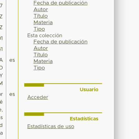
Fecha de publicación
97
Autor
Título
2Z
Materia
2Z
Tipo
Esta colección
01
Fecha de publicación
Autor
41
Título
A
es
Materia
Tipo
O
Y
M
Usuario
or
es
Acceder
fé
e,
as
Estadísticas
ad
Estadísticas de uso
 a