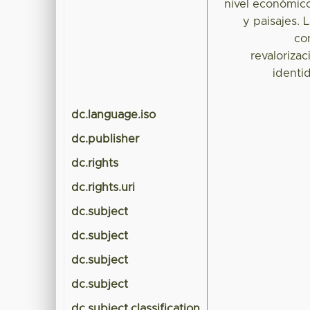
nivel económico,
y paisajes.
co
revaloriza
identi
dc.language.iso
dc.publisher
dc.rights
dc.rights.uri
dc.subject
dc.subject
dc.subject
dc.subject
dc.subject.classification