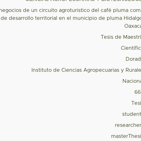
negocios de un circuito agroturistico del café pluma co
 de desarrollo territorial en el municipio de pluma Hidalg
Oaxac
Tesis de Maestr
Científi
Dorad
Instituto de Ciencias Agropecuarias y Rural
Nacion
66
Tes
studen
researche
masterThes