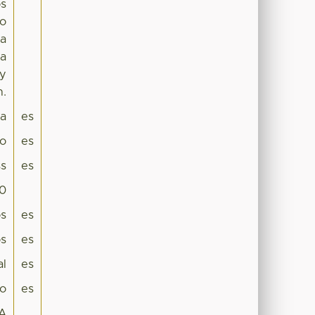
os
lo
la
la
 y
n.
pa
es
co
es
s
es
.0
os
es
os
es
al
es
mo
es
A