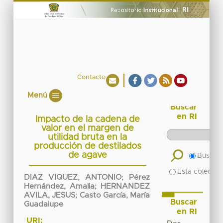
Contacto
Menú
Buscar
en RI
Impacto de la cadena de
valor en el margen de
utilidad bruta en la
producción de destilados
de agave
Buscar 
Esta colecció
DIAZ VIQUEZ, ANTONIO
;
Pérez
Hernández, Amalia
;
HERNANDEZ
AVILA, JESUS
;
Casto García, María
Buscar
Guadalupe
en RI
URI: