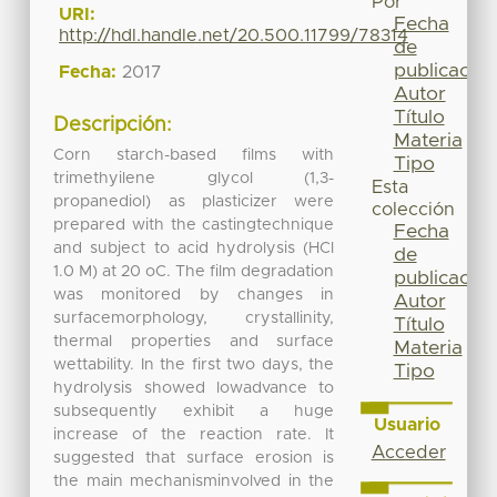
Por
URI:
Fecha
http://hdl.handle.net/20.500.11799/78314
de
publicación
Fecha:
2017
Autor
Título
Descripción:
Materia
Corn starch-based films with
Tipo
trimethyilene glycol (1,3-
Esta
propanediol) as plasticizer were
colección
prepared with the castingtechnique
Fecha
and subject to acid hydrolysis (HCl
de
1.0 M) at 20 oC. The film degradation
publicación
was monitored by changes in
Autor
surfacemorphology, crystallinity,
Título
thermal properties and surface
Materia
wettability. In the first two days, the
Tipo
hydrolysis showed lowadvance to
subsequently exhibit a huge
Usuario
increase of the reaction rate. It
Acceder
suggested that surface erosion is
the main mechanisminvolved in the