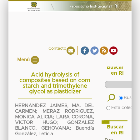
Contacto
Menú
Buscar
en RI
Acid hydrolysis of
composites based on corn
starch and trimethylene
glycol as plasticizer
Buscar 
HERNANDEZ JAIMES, MA. DEL
Esta colecció
CARMEN
;
MERAZ RODRIGUEZ,
MONICA ALICIA
;
LARA CORONA,
VICTOR HUGO
;
GONZALEZ
Buscar
BLANCO, GEHOVANA
;
Buendía
en RI
González, Leticia