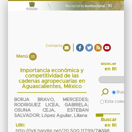
Contacto
Menú
Buscar
en RI
Importancia económica y
competitividad de las
cadenas agropecuarias en
Aguascalientes, México
Buscar 
BORJA BRAVO, MERCEDES
;
Esta colecció
RODRIGUEZ LICEA, GABRIELA
;
OSUNA CEJA, ESTEBAN
SALVADOR
;
López Aguilar, Liliana
Buscar
en RI
URI:
http://hdl.handle.net/20.500.11799/78398