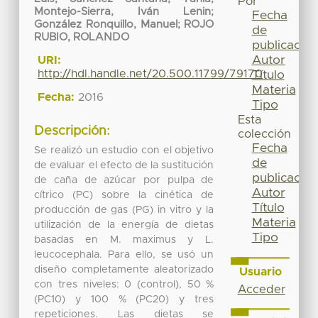
Por
Montejo-Sierra, Iván Lenin
;
Fecha
González Ronquillo, Manuel
;
ROJO
de
RUBIO, ROLANDO
publicación
Autor
URI:
http://hdl.handle.net/20.500.11799/79170
Título
Materia
Fecha:
2016
Tipo
Esta
Descripción:
colección
Fecha
Se realizó un estudio con el objetivo
de
de evaluar el efecto de la sustitución
publicación
de caña de azúcar por pulpa de
Autor
cítrico (PC) sobre la cinética de
Título
producción de gas (PG) in vitro y la
Materia
utilización de la energía de dietas
Tipo
basadas en M. maximus y L.
leucocephala. Para ello, se usó un
diseño completamente aleatorizado
Usuario
con tres niveles: 0 (control), 50 %
Acceder
(PC10) y 100 % (PC20) y tres
repeticiones. Las dietas se