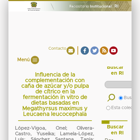
Contacto
Menú
Buscar
en RI
Influencia de la
complementación con
caña de azúcar y/o pulpa
de cítrico en la
fermentación in vitro de
Buscar 
dietas basadas en
Esta colecció
Megathyrsus maximus y
Leucaena leucocephala
Buscar
López-Vigoa, Onel
;
Olivera-
en RI
Castro, Yuseika
;
Lamela-López,
Luis
;
Sánchez Santana, Tania
;