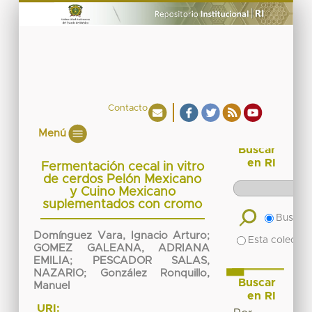
Contacto
Menú
Buscar
en RI
Fermentación cecal in vitro
de cerdos Pelón Mexicano
y Cuino Mexicano
suplementados con cromo
Buscar 
Domínguez Vara, Ignacio Arturo
;
Esta colecció
GOMEZ GALEANA, ADRIANA
EMILIA
;
PESCADOR SALAS,
NAZARIO
;
González Ronquillo,
Buscar
Manuel
en RI
URI: