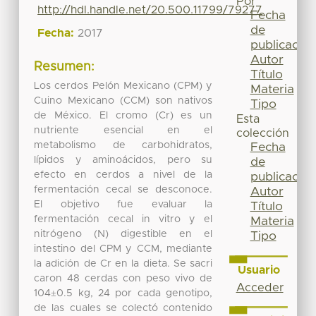
Por
http://hdl.handle.net/20.500.11799/79277
Fecha
de
Fecha:
2017
publicación
Autor
Resumen:
Título
Los cerdos Pelón Mexicano (CPM) y
Materia
Cuino Mexicano (CCM) son nativos
Tipo
de México. El cromo (Cr) es un
Esta
nutriente esencial en el
colección
metabolismo de carbohidratos,
Fecha
lípidos y aminoácidos, pero su
de
efecto en cerdos a nivel de la
publicación
fermentación cecal se desconoce.
Autor
El objetivo fue evaluar la
Título
fermentación cecal in vitro y el
Materia
nitrógeno (N) digestible en el
Tipo
intestino del CPM y CCM, mediante
la adición de Cr en la dieta. Se sacri
Usuario
caron 48 cerdas con peso vivo de
Acceder
104±0.5 kg, 24 por cada genotipo,
de las cuales se colectó contenido