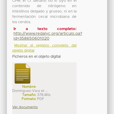
CPM; el Cr dietario no in uyó en el
contenido de nitrógeno en
intestinos delgado y grueso, ni en la
fermentación cecal microbiana de
los cerdos.
Ir a texto completo:
http://www.redalyc.org/articulo.oa?
id=358650601020
Mostrar el registro completo del
objeto digital
Ficheros en el objeto digital
Nombre:
Domínguez-Vara et ...
Tamaño:
378.4Kb
Formato:
PDF
Ver documento