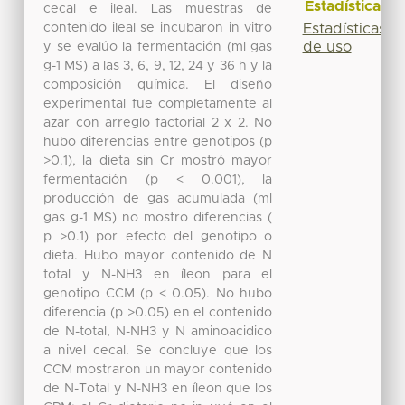
Estadísticas
cecal e ileal. Las muestras de
contenido ileal se incubaron in vitro
Estadísticas
de uso
y se evalúo la fermentación (ml gas
g-1 MS) a las 3, 6, 9, 12, 24 y 36 h y la
composición química. El diseño
experimental fue completamente al
azar con arreglo factorial 2 x 2. No
hubo diferencias entre genotipos (p
>0.1), la dieta sin Cr mostró mayor
fermentación (p < 0.001), la
producción de gas acumulada (ml
gas g-1 MS) no mostro diferencias (
p >0.1) por efecto del genotipo o
dieta. Hubo mayor contenido de N
total y N-NH3 en íleon para el
genotipo CCM (p < 0.05). No hubo
diferencia (p >0.05) en el contenido
de N-total, N-NH3 y N aminoacidico
a nivel cecal. Se concluye que los
CCM mostraron un mayor contenido
de N-Total y N-NH3 en íleon que los