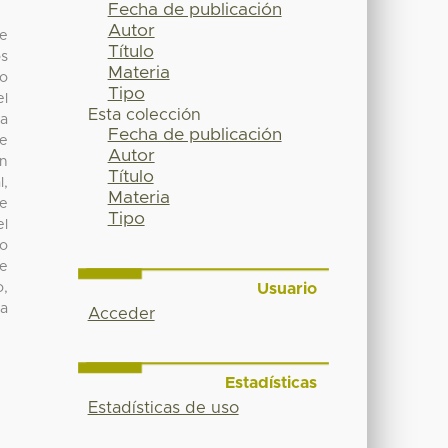
Fecha de publicación
Autor
te
Título
os
Materia
lo
Tipo
el
Esta colección
la
Fecha de publicación
de
Autor
n
Título
l,
Materia
ue
Tipo
el
lo
ue
Usuario
o,
ia
Acceder
Estadísticas
Estadísticas de uso