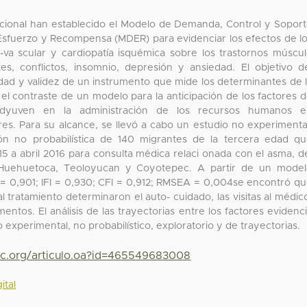
pacional han establecido el Modelo de Demanda, Control y Sopor
Esfuerzo y Recompensa (MDER) para evidenciar los efectos de l
o-va scular y cardiopatía isquémica sobre los trastornos múscu
tes, conflictos, insomnio, depresión y ansiedad. El objetivo d
lidad y validez de un instrumento que mide los determinantes de 
el contraste de un modelo para la anticipación de los factores 
adyuven en la administración de los recursos humanos e
s. Para su alcance, se llevó a cabo un estudio no experimenta
ión no probabilística de 140 migrantes de la tercera edad q
5 a abril 2016 para consulta médica relaci onada con el asma, d
 Huehuetoca, Teoloyucan y Coyotepec. A partir de un mode
I = 0,901; IFI = 0,930; CFI = 0,912; RMSEA = 0,004se encontró q
l tratamiento determinaron el auto- cuidado, las visitas al médic
entos. El análisis de las trayectorias entre los factores evidenc
no experimental, no probabilístico, exploratorio y de trayectorias.
yc.org/articulo.oa?id=465549683008
ital