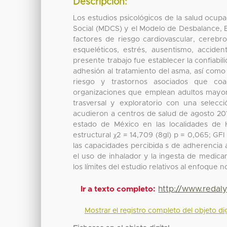
Descripción:
Los estudios psicológicos de la salud ocu
Social (MDCS) y el Modelo de Desbalance, 
factores de riesgo cardiovascular, cerebr
esqueléticos, estrés, ausentismo, acciden
presente trabajo fue establecer la confiabi
adhesión al tratamiento del asma, así como 
riesgo y trastornos asociados que co
organizaciones que emplean adultos mayore
trasversal y exploratorio con una selecc
acudieron a centros de salud de agosto 201
estado de México en las localidades de
estructural χ2 = 14,709 (8gl) p = 0,065; GF
las capacidades percibida s de adherencia a
el uso de inhalador y la ingesta de medicam
los límites del estudio relativos al enfoque 
http://www.redal
Ir a texto completo:
Mostrar el registro completo del objeto dig