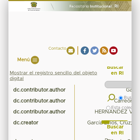
Contacto
Menú
Buscar
Mostrar el registro sencillo del objeto
en RI
digital
dc.contributor.author
García
Buscar 
dc.contributor.author
Carreón Gu
Esta colecció
dc.contributor.author
HERNANDEZ VAL
dc.creator
García Lirios, Cruz;
Buscar
en RI