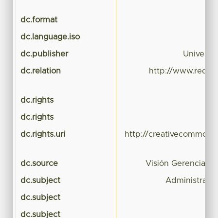
dc.format
dc.language.iso
dc.publisher
Universi
dc.relation
http://www.redaly
dc.rights
dc.rights
dc.rights.uri
http://creativecommons.
dc.source
Visión Gerencial (
dc.subject
Administració
dc.subject
dc.subject