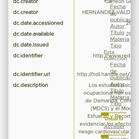
Por
dc.creator
Carreón Guillé
Fecha
dc.creator
HERNANDEZ VALDES, 
de
publicación
dc.date.accessioned
2018
Autor
Título
dc.date.available
2018
Materia
dc.date.issued
Tipo
Esta
dc.identifier
http://www.redalyc
colección
i
Fecha
de
dc.identifier.uri
http://hdl.handle.net/20
publicación
Autor
dc.description
Los estudios psicoló
Título
ocupacional han estab
Materia
de Demanda, Control 
Tipo
(MDCS) y el Modelo
Esfuerzo y Recompe
Usuario
evidenciar los efectos d
Acceder
riesgo cardiovascular, ce