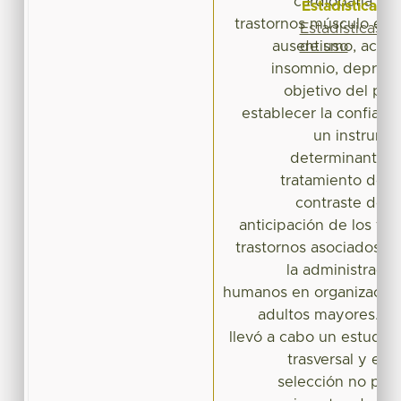
cardiopatía is
Estadísticas
trastornos músculo esqu
Estadísticas
de uso
ausentismo, accide
insomnio, depresi
objetivo del pre
establecer la confiabil
un instrume
determinantes d
tratamiento del 
contraste de u
anticipación de los fac
trastornos asociados 
la administració
humanos en organizacio
adultos mayores. Pa
llevó a cabo un estudio
trasversal y exp
selección no prob