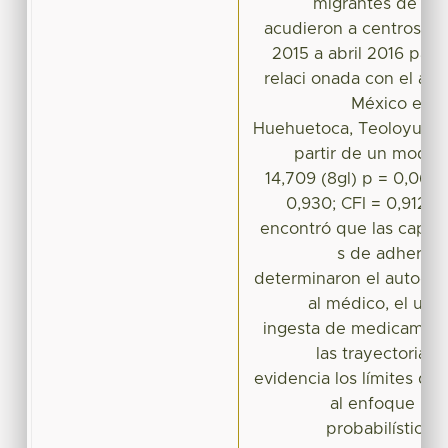
migrantes de la 
acudieron a centros de
2015 a abril 2016 par
relaci onada con el as
México en l
Huehuetoca, Teoloyucan
partir de un modelo
14,709 (8gl) p = 0,065; 
0,930; CFI = 0,912;
encontró que las capac
s de adherenc
determinaron el auto- cui
al médico, el uso 
ingesta de medicamento
las trayectorias 
evidencia los límites del
al enfoque no 
probabilístico, 