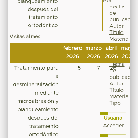
Por
blanqueamiento
Fecha
después del
de
tratamiento
publicación
ortodóntico
Autor
Título
Visitas al mes
Materia
Tipo
febrero
marzo
abril
mayo
Esta
2026
2026
2026
2026
colección
Fecha
Tratamiento para
5
7
26
61
de
la
publicación
Autor
desmineralización
Título
mediante
Materia
microabrasión y
Tipo
blanqueamiento
después del
Usuario
Acceder
tratamiento
ortodóntico