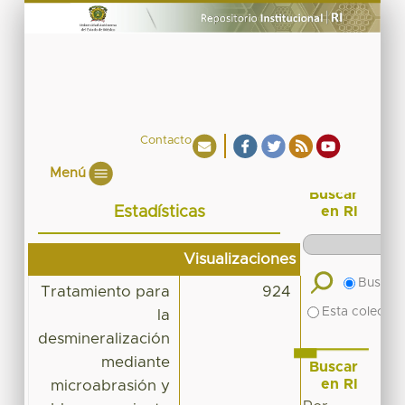
Contacto
Menú
Buscar
Estadísticas
en RI
Visualizaciones
Buscar 
Tratamiento para
924
Esta colecció
la
desmineralización
mediante
Buscar
en RI
microabrasión y