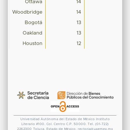
Ottawa
14
Woodbridge
14
Bogotá
13
Oakland
13
Houston
12
Universidad Autónoma del Estado de México
Instituto
Literario #100. Col. Centro
C.P. 50000. Tel. (01-722)
2262300
Toluca, Estado de México.
rectoria@uaemex.mx