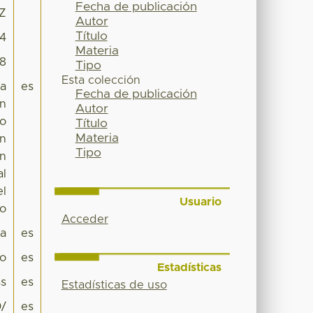
Fecha de publicación
5Z
Autor
Título
24
Materia
98
Tipo
Esta colección
la
es
Fecha de publicación
an
Autor
to
Título
Materia
un
Tipo
on
al
el
Usuario
do
Acceder
pa
es
co
es
Estadísticas
s
es
Estadísticas de uso
0/
es