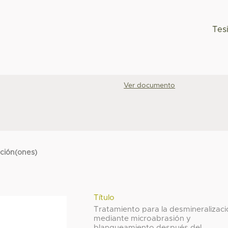
Tes
Ver documento
cción(ones)
Título
Tratamiento para la desmineralizac
mediante microabrasión y
blanqueamiento después del