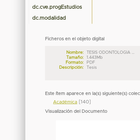
dc.cve.progEstudios
dc.modalidad
Ficheros en el objeto digital
Nombre:
TESIS ODONTOLOGIA ...
Tamaño:
1.443Mb
Formato:
PDF
Descripción:
Tesis
Este ítem aparece en la(s) siguiente(s) cole
[140]
Académica
Visualización del Documento