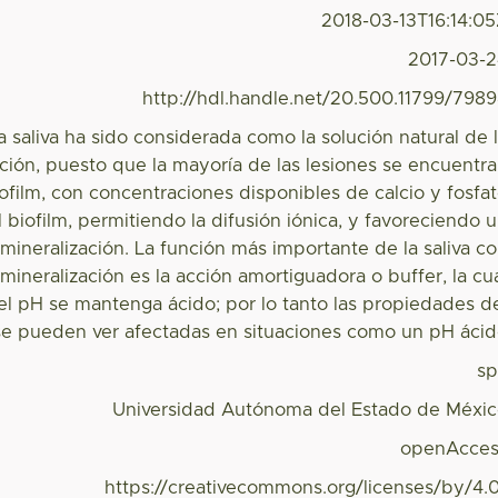
2018-03-13T16:14:0
2017-03-
http://hdl.handle.net/20.500.11799/798
a saliva ha sido considerada como la solución natural de 
ción, puesto que la mayoría de las lesiones se encuentr
ofilm, con concentraciones disponibles de calcio y fosfa
l biofilm, permitiendo la difusión iónica, y favoreciendo 
mineralización. La función más importante de la saliva c
mineralización es la acción amortiguadora o buffer, la cu
el pH se mantenga ácido; por lo tanto las propiedades d
se pueden ver afectadas en situaciones como un pH áci
s
Universidad Autónoma del Estado de Méxi
openAcces
https://creativecommons.org/licenses/by/4.