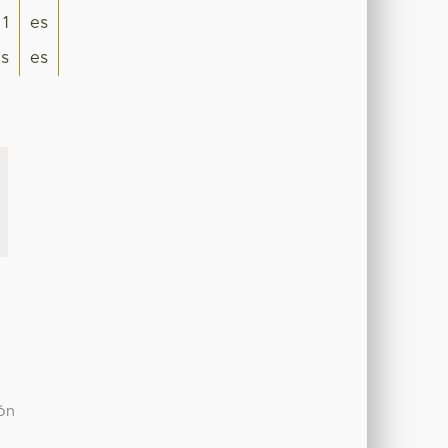
1
es
is
es
ión