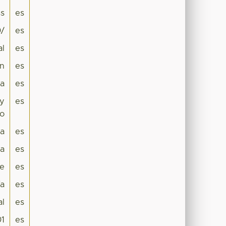
s
es
0/
es
al
es
ón
es
ia
es
 y
es
co
ra
es
a
es
e
es
ía
es
al
es
01
es