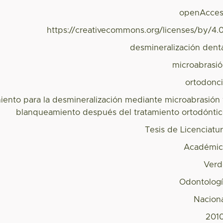
openAcces
https://creativecommons.org/licenses/by/4.
desmineralización dent
microabrasi
ortodonc
iento para la desmineralización mediante microabrasión
blanqueamiento después del tratamiento ortodónti
Tesis de Licenciatu
Académic
Verd
Odontolog
Nacion
201