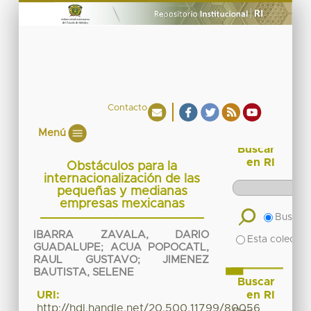
Contacto
Menú
Buscar
en RI
Obstáculos para la
internacionalización de las
pequeñas y medianas
empresas mexicanas
Buscar 
IBARRA ZAVALA, DARIO
Esta colecció
GUADALUPE
;
ACUA POPOCATL,
RAUL GUSTAVO
;
JIMENEZ
BAUTISTA, SELENE
Buscar
en RI
URI:
http://hdl.handle.net/20.500.11799/80056