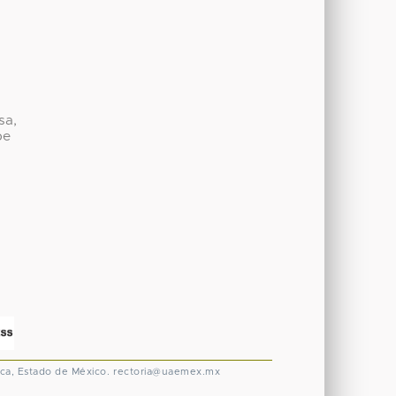
sa,
be
ca, Estado de México.
rectoria@uaemex.mx