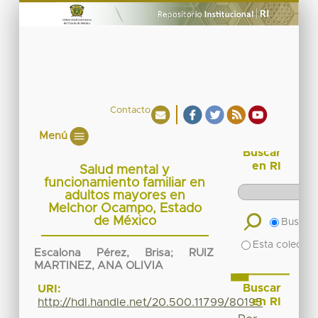
Contacto
Menú
Buscar
en RI
Salud mental y
funcionamiento familiar en
adultos mayores en
Melchor Ocampo, Estado
de México
Buscar 
Esta colecció
Escalona Pérez, Brisa
;
RUIZ
MARTINEZ, ANA OLIVIA
Buscar
URI:
en RI
http://hdl.handle.net/20.500.11799/80195