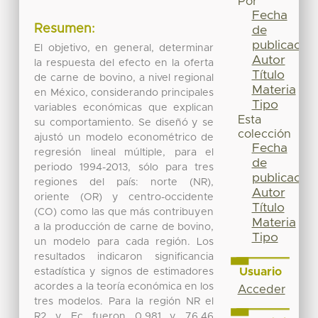
Por
Fecha
Resumen:
de
publicación
El objetivo, en general, determinar
Autor
la respuesta del efecto en la oferta
Título
de carne de bovino, a nivel regional
Materia
en México, considerando principales
Tipo
variables económicas que explican
Esta
su comportamiento. Se diseñó y se
colección
ajustó un modelo econométrico de
Fecha
regresión lineal múltiple, para el
de
periodo 1994-2013, sólo para tres
publicación
regiones del país: norte (NR),
Autor
oriente (OR) y centro-occidente
Título
(CO) como las que más contribuyen
Materia
a la producción de carne de bovino,
Tipo
un modelo para cada región. Los
resultados indicaron significancia
Usuario
estadística y signos de estimadores
acordes a la teoría económica en los
Acceder
tres modelos. Para la región NR el
R2 y Fc fueron 0.981 y 76.46