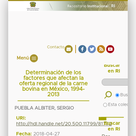
Contacto
Menú
Buscar
en RI
Determinación de los
factores que afectan la
oferta regional de la carne
bovina en México, 1994-
2013
Buscar 
Esta colecció
PUEBLA ALBITER, SERGIO
URI:
Buscar
http://hdl.handle.net/20.500.11799/81772
en RI
Fecha:
2018-04-27