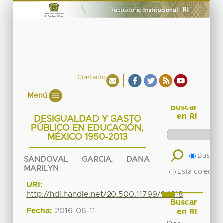
Contacto
Menú
Buscar
en RI
DESIGUALDAD Y GASTO
PÚBLICO EN EDUCACIÓN,
MÉXICO 1950-2013
Buscar 
SANDOVAL GARCIA, DANA
MARILYN
Esta colecció
URI:
http://hdl.handle.net/20.500.11799/94318
Buscar
Fecha:
2016-06-11
en RI