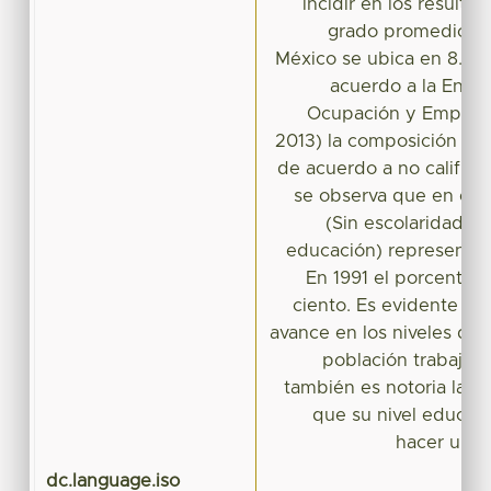
incidir en los resultad
grado promedio de
México se ubica en 8.6.
acuerdo a la Encu
Ocupación y Empleo
2013) la composición de 
de acuerdo a no califica
se observa que en el 
(Sin escolaridad y 
educación) representa e
En 1991 el porcentaje
ciento. Es evidente qu
avance en los niveles de c
población trabajad
también es notoria la e
que su nivel educati
hacer un tr
dc.language.iso