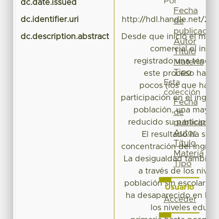
Por
dc.date.issued
Fecha
dc.identifier.uri
http://hdl.handle.net/20
de
publicación
dc.description.abstract
Desde que inició el mode
Autor
comercial el ingr
Título
registrado una tende
Materia
Tipo
este proceso ha he
Esta
pocos (los que han 
colección
participación en el ingreso
Fecha
población, una mayorí
de
reducido su participaci
publicación
Autor
El resultado ha sid
Título
concentración del ingres
Materia
La desigualdad también
Tipo
a través de los nivel
población sin escolarid
Usuario
ha desaparecido en los 
Acceder
los niveles educa