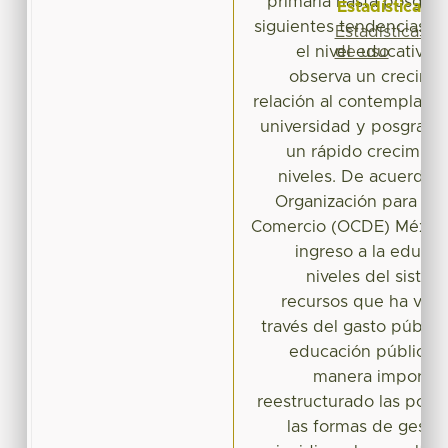
primaria hasta posgrad
Estadísticas
siguientes tendencias. D
Estadísticas
de uso
el nivel educativo 
observa un crecimi
relación al contemplado 
universidad y posgrado
un rápido crecimient
niveles. De acuerdo a
Organización para la 
Comercio (OCDE) México
ingreso a la educac
niveles del sistem
recursos que ha ven
través del gasto público
educación pública 
manera importan
reestructurado las polít
las formas de gestió