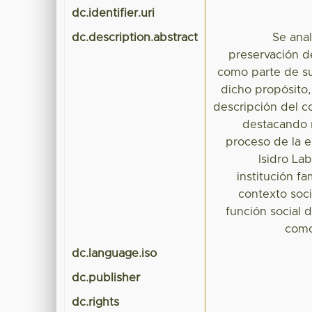
dc.identifier.uri
dc.description.abstract
Se anal
preservación de
como parte de su
dicho propósito,
descripción del co
destacando ra
proceso de la e
Isidro Lab
institución fa
contexto soci
función social d
como
dc.language.iso
dc.publisher
dc.rights