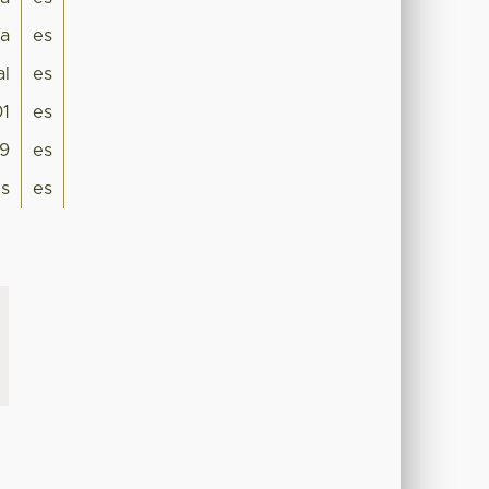
ía
es
al
es
01
es
9
es
is
es