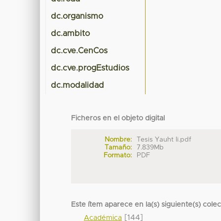
dc.organismo
dc.ambito
dc.cve.CenCos
dc.cve.progEstudios
dc.modalidad
Ficheros en el objeto digital
Nombre:
Tesis Yauht li.pdf
Tamaño:
7.839Mb
Formato:
PDF
Este ítem aparece en la(s) siguiente(s) cole
[144]
Académica