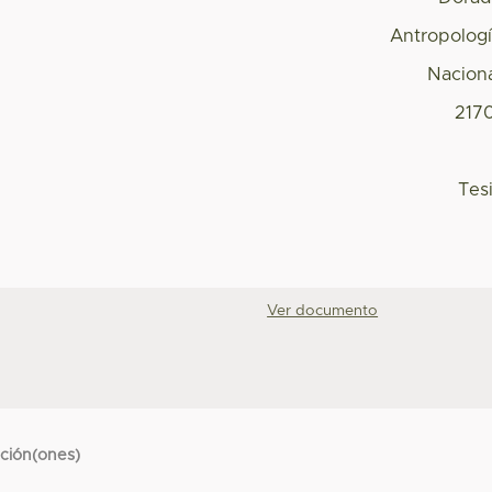
Antropolog
Nacion
217
Tes
Ver documento
cción(ones)