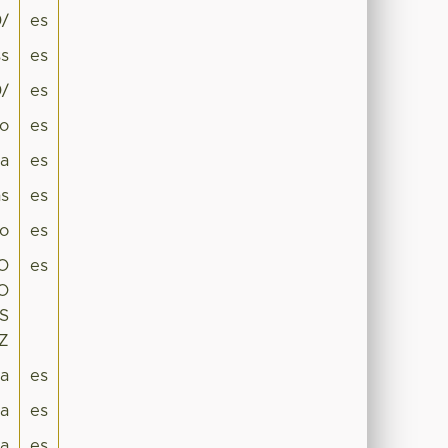
0/
es
s
es
0/
es
jo
es
ia
es
s
es
co
es
O
es
IO
S
Z
ra
es
a
es
a
es