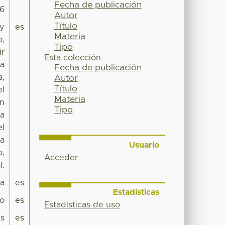
Fecha de publicación
36
Autor
Título
 y
es
Materia
o,
Tipo
ir
Esta colección
na
Fecha de publicación
a,
Autor
Título
el
Materia
an
Tipo
la
el
la
Usuario
o,
Acceder
l.
pa
es
Estadísticas
co
es
Estadísticas de uso
s
es