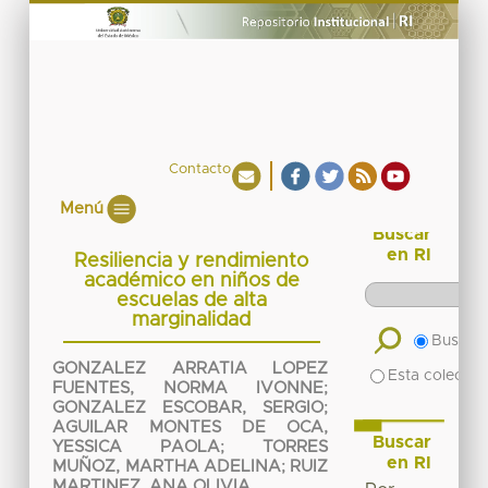
Contacto
Menú
Buscar
en RI
Resiliencia y rendimiento
académico en niños de
escuelas de alta
marginalidad
Buscar 
GONZALEZ ARRATIA LOPEZ
Esta colecció
FUENTES, NORMA IVONNE
;
GONZALEZ ESCOBAR, SERGIO
;
AGUILAR MONTES DE OCA,
Buscar
YESSICA PAOLA
;
TORRES
en RI
MUÑOZ, MARTHA ADELINA
;
RUIZ
MARTINEZ, ANA OLIVIA