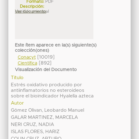
Formato:
PDF
Descripción:
capitulo principal
Ver documento
Este ítem aparece en la(s) siguiente(s)
colección(ones)
[10019]
Conacyt
[892]
Científica
Visualización del Documento
Título
Estrés oxidativo producido por
antiinflamatorios no esteroideos
sobre el bioindicador Hyalella azteca
Autor
Gómez Olivan, Leobardo Manuel
GALAR MARTINEZ, MARCELA
NERI CRUZ, NADIA
ISLAS FLORES, HARIZ
COLIN CRUZ, ARTURO