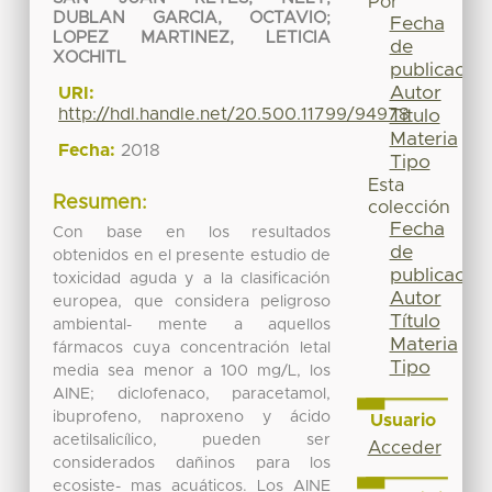
Por
DUBLAN GARCIA, OCTAVIO
;
Fecha
LOPEZ MARTINEZ, LETICIA
de
XOCHITL
publicación
Autor
URI:
http://hdl.handle.net/20.500.11799/94978
Título
Materia
Fecha:
2018
Tipo
Esta
Resumen:
colección
Fecha
Con base en los resultados
de
obtenidos en el presente estudio de
publicación
toxicidad aguda y a la clasificación
Autor
europea, que considera peligroso
Título
ambiental- mente a aquellos
Materia
fármacos cuya concentración letal
Tipo
media sea menor a 100 mg/L, los
AINE; diclofenaco, paracetamol,
ibuprofeno, naproxeno y ácido
Usuario
acetilsalicílico, pueden ser
Acceder
considerados dañinos para los
ecosiste- mas acuáticos. Los AINE