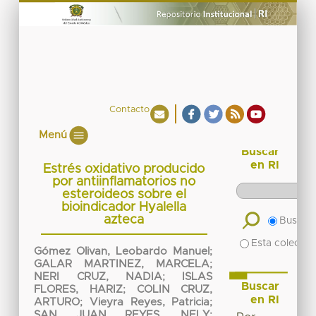
Contacto
Menú
Buscar
en RI
Estrés oxidativo producido
por antiinflamatorios no
esteroideos sobre el
bioindicador Hyalella
azteca
Buscar 
Esta colecció
Gómez Olivan, Leobardo Manuel
;
GALAR MARTINEZ, MARCELA
;
NERI CRUZ, NADIA
;
ISLAS
Buscar
FLORES, HARIZ
;
COLIN CRUZ,
en RI
ARTURO
;
Vieyra Reyes, Patricia
;
SAN JUAN REYES, NELY
;