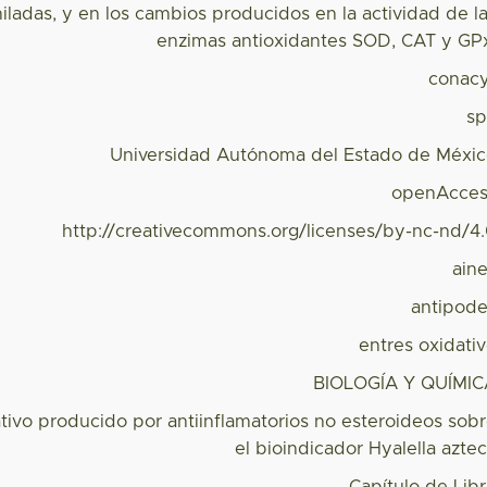
iladas, y en los cambios producidos en la actividad de l
enzimas antioxidantes SOD, CAT y GP
conac
s
Universidad Autónoma del Estado de Méxi
openAcces
http://creativecommons.org/licenses/by-nc-nd/4
ain
antipod
entres oxidati
BIOLOGÍA Y QUÍMI
ativo producido por antiinflamatorios no esteroideos sob
el bioindicador Hyalella azte