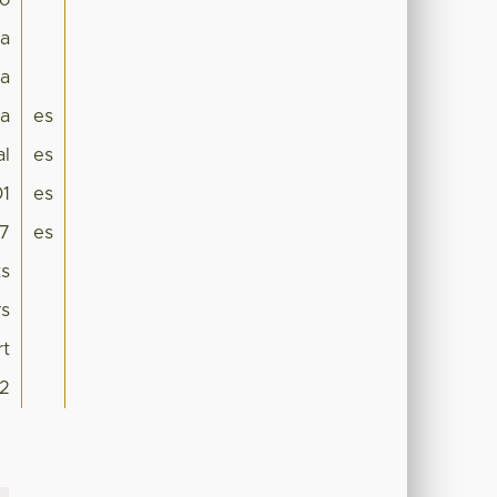
ro
ca
a
ca
es
al
es
1
es
7
es
ts
rs
rt
2