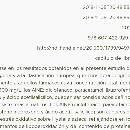
2018-11-05T20:48:5
2018-11-05T20:48:5
20
978-607-422-929
http://hdl.handle.net/20.500.11799/949
capitulo de lib
se en los resultados obtenidos en el presente estudio 
guda y a la clasificación europea, que considera peligro
mente a aquellos fármacos cuya concentración letal med
100 mg/L, los AINE; diclofenaco, paracetamol, ibuprofen
y ácido acetilsalicílico, pueden ser considerados dañin
osiste- mas acuáticos. Los AINE (diclofenaco, paracetamo
ofeno, naproxeno y ácido aceti- lsalicílico) son capaces 
estrés oxidativo sobre Hyalella azteca, reflejándose en l
ementos de lipoperoxidación y del contenido de proteín