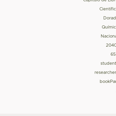
Capítulo de Lib
Científi
Dorad
Quími
Nacion
2040
65
studen
researche
bookPa