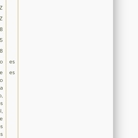
5Z
5Z
18
-5
78
ro
es
de
es
so
ia
o,
os
l,
de
os
as