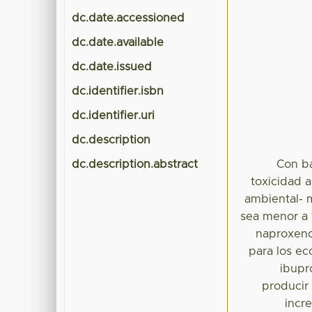
dc.date.accessioned
dc.date.available
dc.date.issued
dc.identifier.isbn
dc.identifier.uri
dc.description
dc.description.abstract
Con ba
toxicidad a
ambiental- 
sea menor a 
naproxeno 
para los ec
ibupr
producir 
incr