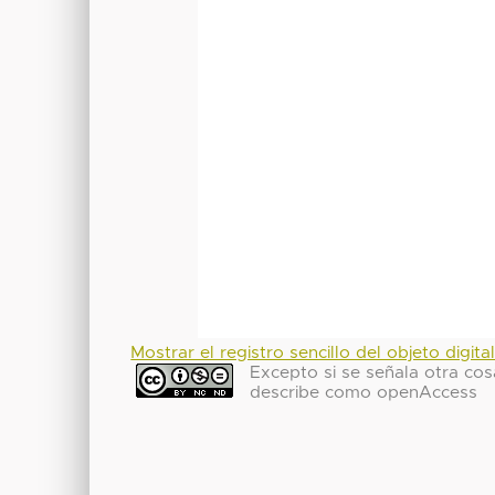
Mostrar el registro sencillo del objeto digita
Excepto si se señala otra cosa
describe como openAccess