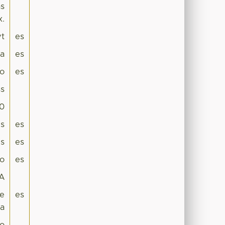
as
x.
yt
es
pa
es
co
es
s
.0
es
es
es
es
vo
es
CA
re
es
ca