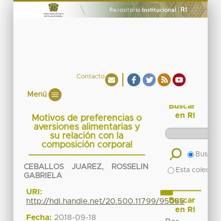
Contacto
Menú
Buscar
en RI
Motivos de preferencias o
aversiones alimentarias y
su relación con la
composición corporal
Buscar 
CEBALLOS JUAREZ, ROSSELIN
Esta colecció
GABRIELA
URI:
Buscar
http://hdl.handle.net/20.500.11799/95055
en RI
Fecha:
2018-09-18