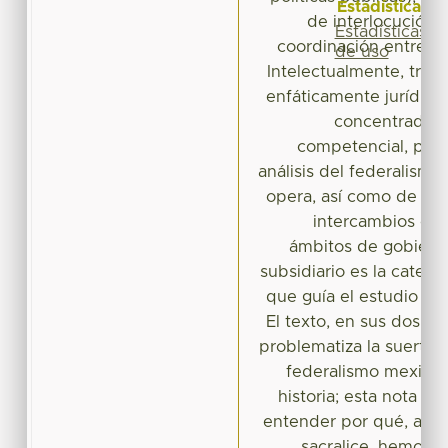
Estadísticas
de interlocución,
Estadísticas
coordinación entre s
de uso
Intelectualmente, tras
enfáticamente jurídico
concentrado en
competencial, para
análisis del federalism
opera, así como de su
intercambios entr
ámbitos de gobierno
subsidiario es la catego
que guía el estudio y 
El texto, en sus dos apa
problematiza la suerte 
federalismo mexican
historia; esta nota d
entender por qué, aunqu
sacralice, hemos p