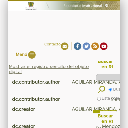
Contacto
Menú
Buscar
Mostrar el registro sencillo del objeto
en RI
digital
dc.contributor.author
AGUILAR MIRANDA, AL
Buscar 
Esta colecció
dc.contributor.author
Mendoza
dc.creator
AGUILAR MIRANDA, AL
Buscar
P
en RI
dc.creator
Mendoza Ru