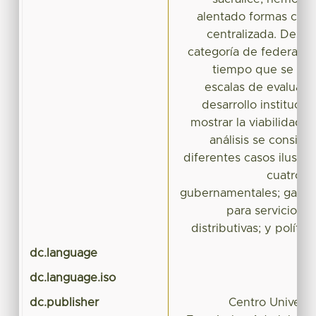
alentado formas contr
centralizada. Despu
categoría de federalism
tiempo que se ofr
escalas de evaluac
desarrollo institucio
mostrar la viabilidad d
análisis se consign
diferentes casos ilustrat
cuatro s
gubernamentales; gasto
para servicios pú
distributivas; y política
dc.language
dc.language.iso
dc.publisher
Centro Universi