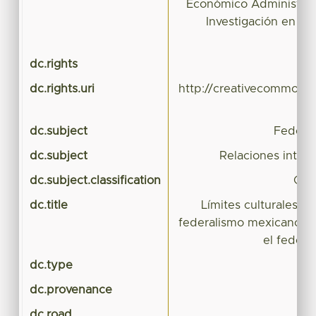
Económico Administrativ
Investigación en Pol
dc.rights
dc.rights.uri
http://creativecommons.
dc.subject
Federal
dc.subject
Relaciones inter
dc.subject.classification
CIE
dc.title
Límites culturales i
federalismo mexicano: e
el federa
dc.type
C
dc.provenance
dc.road