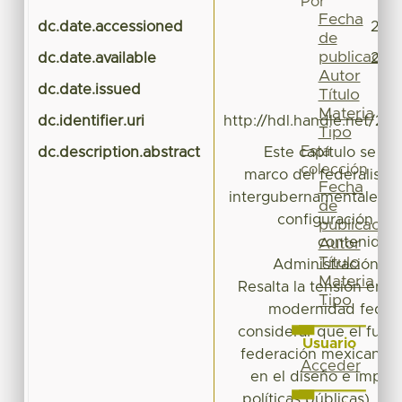
Por
Fecha
dc.date.accessioned
2018
de
publicación
dc.date.available
2018
Autor
dc.date.issued
Título
Materia
dc.identifier.uri
http://hdl.handle.net/20
Tipo
Esta
dc.description.abstract
Este capítulo se pr
colección
marco del federalismo 
Fecha
intergubernamentales, c
de
configuración ha
publicación
contenido a
Autor
Título
Administración Pú
Materia
Resalta la tensión entre
Tipo
modernidad federal
considerar que el func
Usuario
federación mexicana (
Acceder
en el diseño e imple
políticas públicas), re