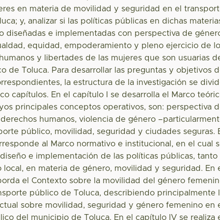
eres en materia de movilidad y seguridad en el transpor
uca; y, analizar si las políticas públicas en dichas materia
do diseñadas e implementadas con perspectiva de géner
ualdad, equidad, empoderamiento y pleno ejercicio de l
humanos y libertades de las mujeres que son usuarias d
co de Toluca. Para desarrollar las preguntas y objetivos 
orrespondientes, la estructura de la investigación se divi
co capítulos. En el capítulo I se desarrolla el Marco teóri
yos principales conceptos operativos, son: perspectiva 
 derechos humanos, violencia de género –particularmen
porte público, movilidad, seguridad y ciudades seguras. 
orresponde al Marco normativo e institucional, en el cual 
diseño e implementación de las políticas públicas, tanto
 local, en materia de género, movilidad y seguridad. En 
 aborda el Contexto sobre la movilidad del género femeni
ansporte público de Toluca, describiendo principalmente 
actual sobre movilidad, seguridad y género femenino en 
ico del municipio de Toluca. En el capítulo IV se realiza 