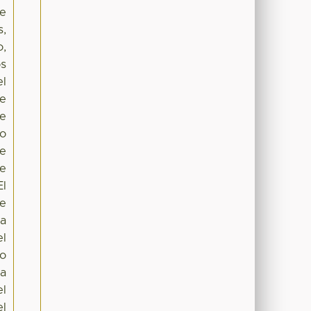
te
s,
o,
os
el
de
de
co
de
te
El
se
 a
el
no
la
el
el