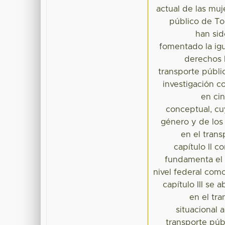
actual de las muj
público de Tol
han si
fomentado la ig
derechos 
transporte públi
investigación c
en cin
conceptual, cu
género y de los
en el trans
capítulo II c
fundamenta el 
nivel federal como
capítulo III se
en el tr
situacional 
transporte públ