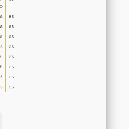
ro
ra
es
a
es
e
es
es
es
al
es
01
es
17
es
is
es