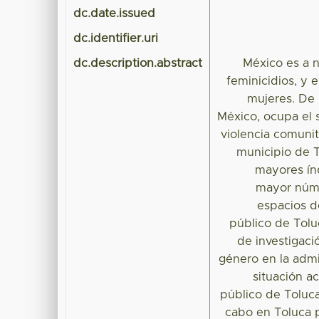
dc.date.issued
dc.identifier.uri
dc.description.abstract
México es a 
feminicidios, y 
mujeres. De 
México, ocupa el 
violencia comunit
municipio de T
mayores índ
mayor núme
espacios d
público de Tolu
de investigaci
género en la admi
situación a
público de Toluca
cabo en Toluca 