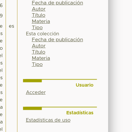
Fecha de publicación
06
Autor
Título
99
Materia
de
es
Tipo
as
Esta colección
Fecha de publicación
de
Autor
do
Título
el
Materia
os
Tipo
el
os
Usuario
te
Acceder
as
de
la
Estadísticas
te
Estadísticas de uso
 a
el