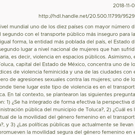
2018-11-
http://hdl.handle.net/20.500.11799/952
nivel mundial uno de los diez países con mayor número 
el segundo con el transporte público más inseguro para l
igual forma, la entidad más poblada del país, el Estado 
segundo lugar a nivel nacional de mujeres que han sufri
aria, es decir, violencia en espacios públicos. Asimismo, 
oluca, capital del Estado de México, concentra uno de l
ices de violencia feminicida y una de las ciudades con 
ro de agresiones sexuales contra las mujeres; uno de l
onde tiene lugar este tipo de violencia es en el transpor
ca. En tal contexto, se plantearon las siguientes pregunt
ón: 1) ¿Se ha integrado de forma efectiva la perspectiva 
nistración pública del municipio de Toluca?, 2) ¿Cuál es 
ctual de la movilidad del género femenino en el transpor
?, y 3) ¿Las políticas públicas que actualmente se llevan
promueven la movilidad segura del género femenino en 