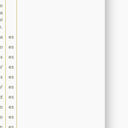
co
da
el
n.
pa
es
co
es
s
es
0/
es
s
es
0/
es
ad
es
ro
es
co
es
un
es