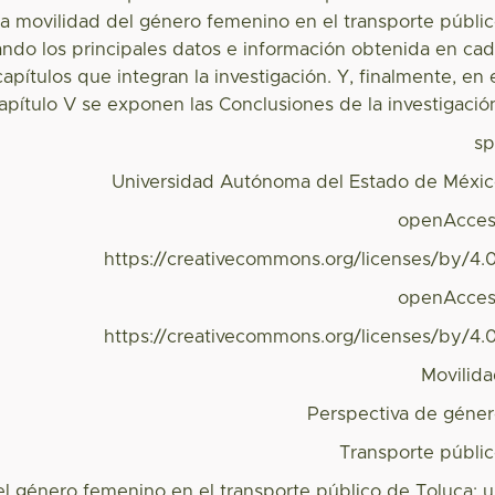
 la movilidad del género femenino en el transporte públi
ando los principales datos e información obtenida en ca
apítulos que integran la investigación. Y, finalmente, en 
apítulo V se exponen las Conclusiones de la investigació
s
Universidad Autónoma del Estado de Méxi
openAcces
https://creativecommons.org/licenses/by/4.
openAcces
https://creativecommons.org/licenses/by/4.
Movilid
Perspectiva de géne
Transporte públi
el género femenino en el transporte público de Toluca: 