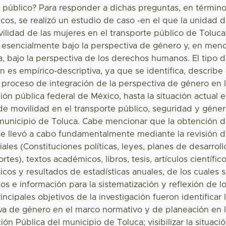
e público? Para responder a dichas preguntas, en términ
os, se realizó un estudio de caso -en el que la unidad 
ovilidad de las mujeres en el transporte público de Toluca
esencialmente bajo la perspectiva de género y, en men
, bajo la perspectiva de los derechos humanos. El tipo 
ón es empírico-descriptiva, ya que se identifica, describe
l proceso de integración de la perspectiva de género en 
ión pública federal de México, hasta la situación actual 
de movilidad en el transporte público, seguridad y géne
municipio de Toluca. Cabe mencionar que la obtención 
se llevó a cabo fundamentalmente mediante la revisión 
les (Constituciones políticas, leyes, planes de desarroll
rtes), textos académicos, libros, tesis, artículos científic
ticos y resultados de estadísticas anuales, de los cuales 
os e información para la sistematización y reflexión de l
ncipales objetivos de la investigación fueron identificar 
va de género en el marco normativo y de planeación en 
ón Pública del municipio de Toluca; visibilizar la situaci