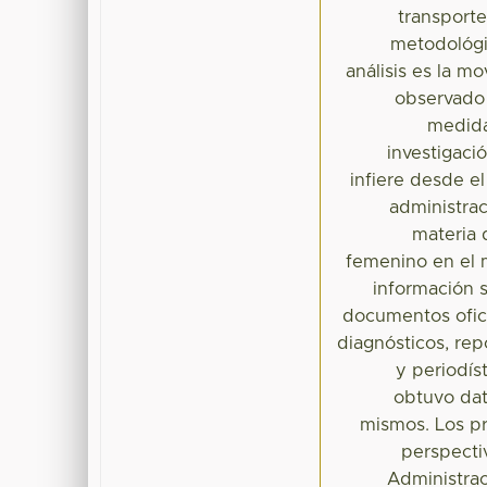
transport
metodológic
análisis es la m
observado 
medida
investigaci
infiere desde e
administrac
materia 
femenino en el 
información 
documentos oficia
diagnósticos, repo
y periodís
obtuvo dat
mismos. Los pri
perspecti
Administraci