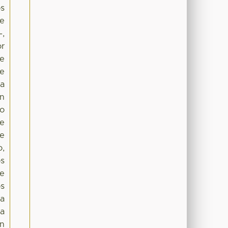
os
de
-,
or
de
 e
la
en
ro
de
de
o,
os
se
os
la
la
ón