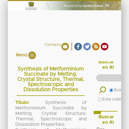
Contacto
Menú
Buscar
en RI
Synthesis of Metforminium
Succinate by Melting.
Crystal Structure, Thermal,
Spectroscopic and
Dissolution Properties
Buscar 
Esta colecció
Título:
Synthesis of
Metforminium Succinate by
Melting. Crystal Structure,
Buscar
Thermal, Spectroscopic and
en RI
Dissolution Properties;