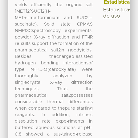
Estadísticas
yields efficiently the organic salt
Estadísticas
[MET]2[SUC]2(H-
de uso
MET+=metforminium and SUC2-=
succinate). Solid state CPMAS
NMR13Cspectroscopy experiments,
powder X-ray diffraction and FT-IR
re-sults support the formation of the
pharmaceutical salt2in goodyields.
Besides, thecharged-assisted
hydrogen bonding interactionsof
type N-H...-O(carboxylate) were
thoroughly analyzed by
singlecrystal X-Ray diffraction
techniques. Thus, the
pharmaceutical salt2possesses
considerable thermal differences
when compared to thepure starting
reagents. In addition, intrinsic
dissolution rate expe-riments in
buffered aqueous solutions at pH=
6.8 showed a sus-tained-release