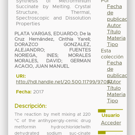
Por
Synthesis of Metforminium
Fecha
Succinate by Melting. Crystal
Structure, Thermal,
de
Spectroscopic and Dissolution
publicación
Properties
Autor
Título
PLATA VARGAS, EDUARDO
;
De la
Materia
Cruz Hernández, Cinthia Yareli
;
Tipo
DORAZCO GONZALEZ,
ALEJANDRO
;
FUENTES
Esta
NORIEGA, INES
;
MORALES
colección
MORALES, DAVID
;
GERMAN
Fecha
ACACIO, JUAN MANUEL
de
publicación
URI:
Autor
http://hdl.handle.net/20.500.11799/97057
Título
Fecha:
2017
Materia
Tipo
Descripción:
The reaction by melt mixing at 220
Usuario
°C of the antihypergly-cemic drug
Acceder
metformin hydrochloride1with
dehydrated sodium suc-cinate