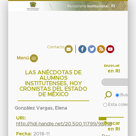
Contacto
Menú
Buscar
en RI
LAS ANÉCDOTAS DE
ALUMNOS
INSTITUTENSES, HOY
CRONISTAS DEL ESTADO
DE MÉXICO
Buscar 
Esta colecció
González Vargas, Elena
URI:
Buscar
http://hdl.handle.net/20.500.11799/98713
en RI
Fecha:
2018-11