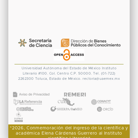
Universidad Autónoma del Estado de México
Instituto
Literario #100. Col. Centro
C.P. 50000. Tel. (01-722)
2262300
Toluca, Estado de México.
rectoria@uaemex.mx
CONACYT
"2026, Conmemoración del ingreso de la científica y
académica Elena Cárdenas Guerrero al Instituto