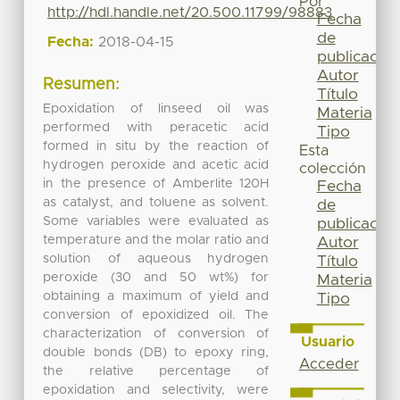
Por
http://hdl.handle.net/20.500.11799/98883
Fecha
de
Fecha:
2018-04-15
publicación
Autor
Resumen:
Título
Epoxidation of linseed oil was
Materia
performed with peracetic acid
Tipo
formed in situ by the reaction of
Esta
hydrogen peroxide and acetic acid
colección
in the presence of Amberlite 120H
Fecha
as catalyst, and toluene as solvent.
de
Some variables were evaluated as
publicación
temperature and the molar ratio and
Autor
solution of aqueous hydrogen
Título
peroxide (30 and 50 wt%) for
Materia
obtaining a maximum of yield and
Tipo
conversion of epoxidized oil. The
characterization of conversion of
Usuario
double bonds (DB) to epoxy ring,
Acceder
the relative percentage of
epoxidation and selectivity, were