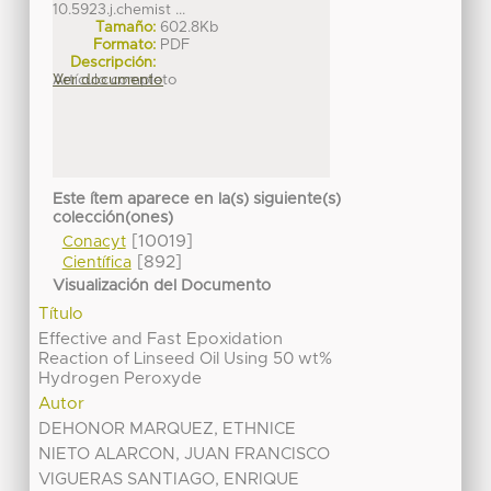
10.5923.j.chemist ...
Tamaño:
602.8Kb
Formato:
PDF
Descripción:
Artículo completo
Ver documento
Este ítem aparece en la(s) siguiente(s)
colección(ones)
[10019]
Conacyt
[892]
Científica
Visualización del Documento
Título
Effective and Fast Epoxidation
Reaction of Linseed Oil Using 50 wt%
Hydrogen Peroxyde
Autor
DEHONOR MARQUEZ, ETHNICE
NIETO ALARCON, JUAN FRANCISCO
VIGUERAS SANTIAGO, ENRIQUE