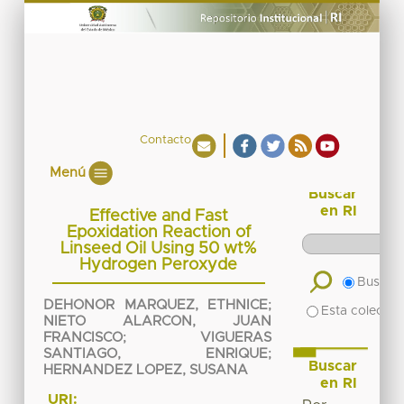
Contacto
Menú
Buscar
en RI
Effective and Fast
Epoxidation Reaction of
Linseed Oil Using 50 wt%
Hydrogen Peroxyde
Buscar 
DEHONOR MARQUEZ, ETHNICE
;
Esta colecció
NIETO ALARCON, JUAN
FRANCISCO
;
VIGUERAS
SANTIAGO, ENRIQUE
;
Buscar
HERNANDEZ LOPEZ, SUSANA
en RI
URI: