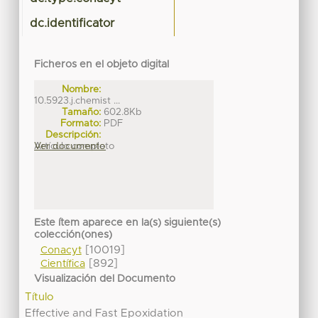
dc.identificator
Ficheros en el objeto digital
Nombre:
10.5923.j.chemist ...
Tamaño:
602.8Kb
Formato:
PDF
Descripción:
Artículo completo
Ver documento
Este ítem aparece en la(s) siguiente(s)
colección(ones)
[10019]
Conacyt
[892]
Científica
Visualización del Documento
Título
Effective and Fast Epoxidation