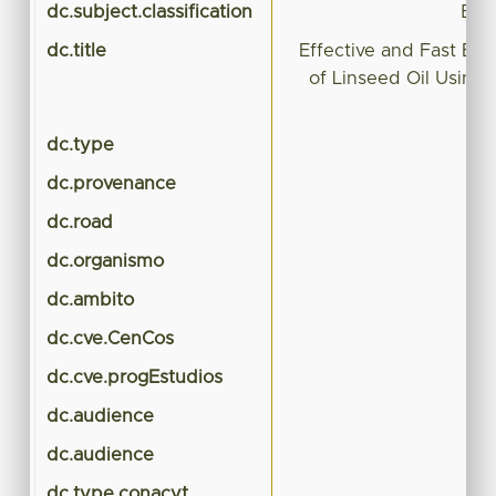
dc.subject.classification
BIO
dc.title
Effective and Fast Epo
of Linseed Oil Usin
dc.type
dc.provenance
dc.road
dc.organismo
dc.ambito
dc.cve.CenCos
dc.cve.progEstudios
dc.audience
dc.audience
dc.type.conacyt