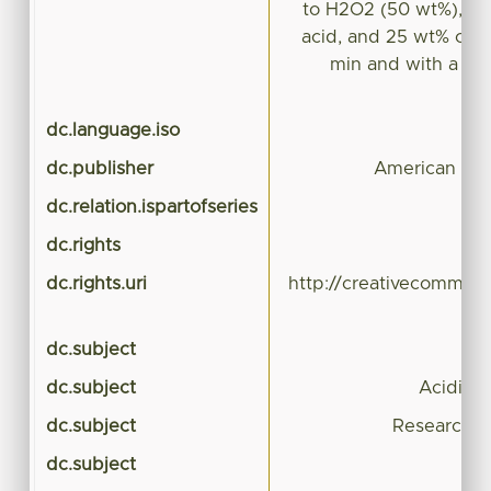
to H2O2 (50 wt%), 1:0
acid, and 25 wt% of ca
min and with a goo
dc.language.iso
dc.publisher
American Jou
dc.relation.ispartofseries
dc.rights
dc.rights.uri
http://creativecommons
dc.subject
dc.subject
Acidic i
dc.subject
Research S
dc.subject