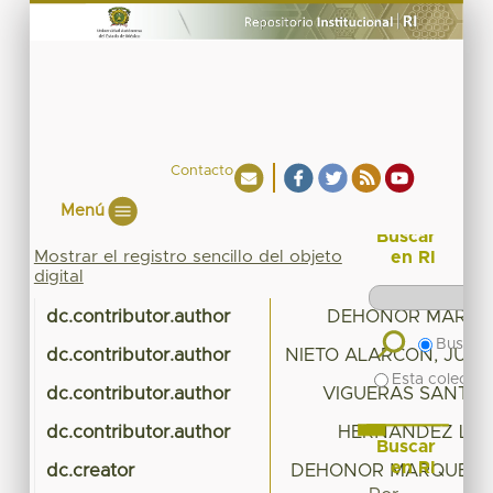
Contacto
Menú
Buscar
Mostrar el registro sencillo del objeto
en RI
digital
dc.contributor.author
DEHONOR MARQUE
Buscar 
dc.contributor.author
NIETO ALARCON, JUA
Esta colecció
dc.contributor.author
VIGUERAS SANTIA
dc.contributor.author
HERNANDEZ LOP
Buscar
en RI
dc.creator
DEHONOR MARQUEZ, E