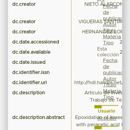
Por
dc.creator
NIETO ALARCON, J
Fecha
de
publicación
dc.creator
VIGUERAS SANTIAGO,
Autor
Título
dc.creator
HERNANDEZ LOPEZ,
Materia
dc.date.accessioned
2019
Tipo
Esta
dc.date.available
2019
colección
Fecha
dc.date.issued
de
dc.identifier.issn
publicación
Autor
dc.identifier.uri
http://hdl.handle.net/2
Título
Materia
dc.description
Artículo de Investi
Tipo
Trabajo de Tesis
Cie
Usuario
dc.description.abstract
Epoxidation of linseed 
Acceder
with peracetic acid for