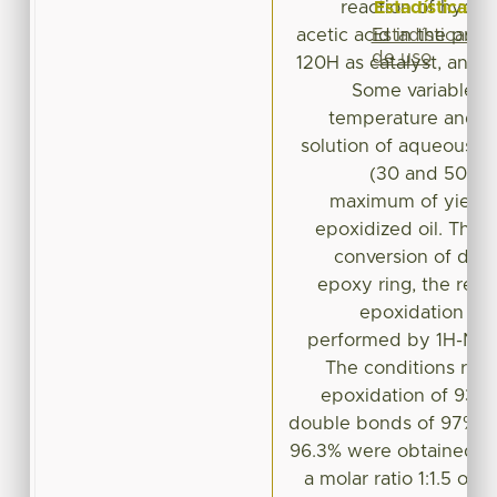
Estadísticas
reaction of hydr
Estadísticas
acetic acid in the pre
de uso
120H as catalyst, and t
Some variables 
temperature and th
solution of aqueous 
(30 and 50 wt%
maximum of yield 
epoxidized oil. The c
conversion of dou
epoxy ring, the rela
epoxidation and
performed by 1H-NM
The conditions re
epoxidation of 93.4
double bonds of 97% and
96.3% were obtained a
a molar ratio 1:1.5 of