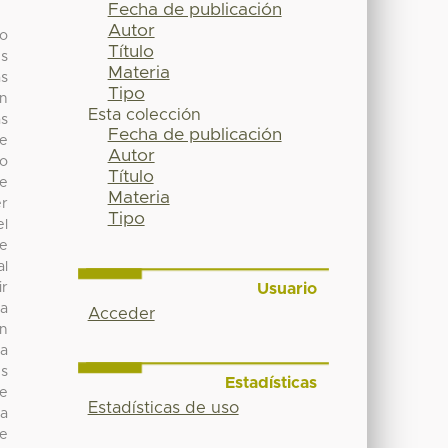
Fecha de publicación
Autor
to
Título
es
Materia
as
Tipo
on
Esta colección
as
Fecha de publicación
de
Autor
io
Título
de
Materia
er
Tipo
el
de
al
Usuario
ir
ra
Acceder
n
da
es
Estadísticas
de
Estadísticas de uso
da
ye