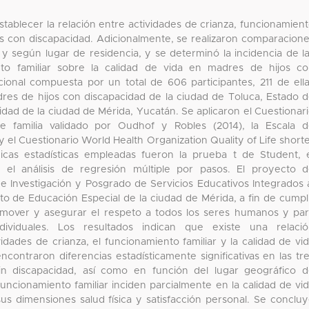
establecer la relación entre actividades de crianza, funcionamien
jos con discapacidad. Adicionalmente, se realizaron comparacion
y según lugar de residencia, y se determinó la incidencia de l
nto familiar sobre la calidad de vida en madres de hijos c
cional compuesta por un total de 606 participantes, 211 de ell
dres de hijos con discapacidad de la ciudad de Toluca, Estado 
dad de la ciudad de Mérida, Yucatán. Se aplicaron el Cuestionar
 familia validado por Oudhof y Robles (2014), la Escala 
 el Cuestionario World Health Organization Quality of Life short
cas estadísticas empleadas fueron la prueba t de Student, 
 el análisis de regresión múltiple por pasos. El proyecto 
e Investigación y Posgrado de Servicios Educativos Integrados 
o de Educación Especial de la ciudad de Mérida, a fin de cumpl
omover y asegurar el respeto a todos los seres humanos y pa
viduales. Los resultados indican que existe una relació
ividades de crianza, el funcionamiento familiar y la calidad de vi
contraron diferencias estadísticamente significativas en las tr
in discapacidad, así como en función del lugar geográfico 
 funcionamiento familiar inciden parcialmente en la calidad de vi
us dimensiones salud física y satisfacción personal. Se conclu