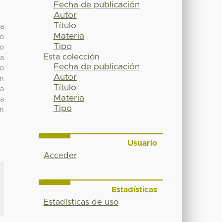
Fecha de publicación
Autor
Título
la
Materia
so
Tipo
to
Esta colección
ca
Fecha de publicación
do
Autor
ón
Título
ca
Materia
a
Tipo
en
Usuario
Acceder
Estadísticas
Estadísticas de uso