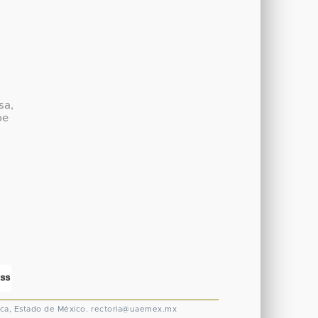
sa,
be
ca, Estado de México.
rectoria@uaemex.mx