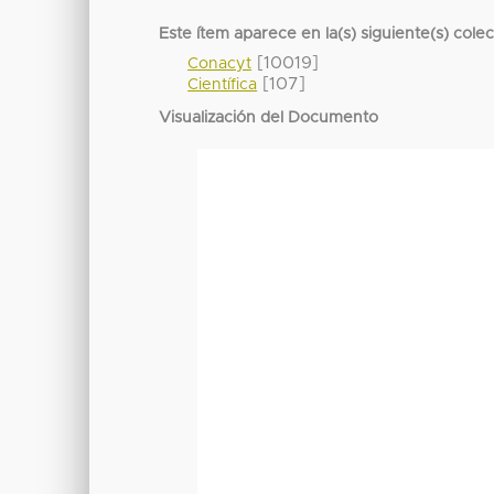
Este ítem aparece en la(s) siguiente(s) cole
[10019]
Conacyt
[107]
Científica
Visualización del Documento