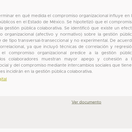
eterminar en qué medida el compromiso organizacional influye en 
 públicos en el Estado de México. Se hipotetizó que el compromi
la gestión pública colaborativa. Se identificó que existe un efec
 organizacional (afectivo y normativo) sobre la gestión públi
e de tipo transversal-transeccional y no experimental. De acuer
correlacional, ya que incluyó técnicas de correlación y regresi
 el compromiso organizacional predice a la gestión públi
o los colaboradores muestran mayor apego y cohesión a l
social y del compromiso mediante intercambios sociales que tien
es incidirán en la gestión pública colaborativa.
ital
Ver documento