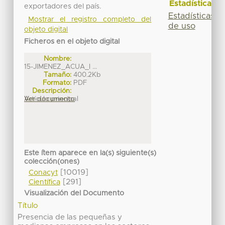
Estadísticas
exportadores del país.
Estadísticas
Mostrar el registro completo del
de uso
objeto digital
Ficheros en el objeto digital
Nombre:
15-JIMENEZ_ACUA_I ...
Tamaño:
400.2Kb
Formato:
PDF
Descripción:
Artículo principal
Ver documento
Este ítem aparece en la(s) siguiente(s)
colección(ones)
[10019]
Conacyt
[291]
Científica
Visualización del Documento
Título
Presencia de las pequeñas y