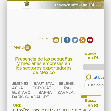
Contacto
Menú
Buscar
en RI
Presencia de las pequeñas
y medianas empresas en
los sectores exportadores
de México
Buscar 
JIMENEZ BAUTISTA, SELENE
;
Esta colecció
ACUA POPOCATL, RAUL
GUSTAVO
;
IBARRA ZAVALA,
DARIO GUADALUPE
Buscar
en RI
URI:
http://hdl.handle.net/20.500.11799/99055