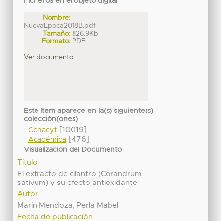
Ficheros en el objeto digital
Nombre:
NuevaEpoca2018B.pdf
Tamaño:
826.9Kb
Formato:
PDF
Ver documento
Este ítem aparece en la(s) siguiente(s)
colección(ones)
[10019]
Conacyt
[476]
Académica
Visualización del Documento
Título
El extracto de cilantro (Corandrum
sativum) y su efecto antioxidante
Autor
Marín Mendoza, Perla Mabel
Fecha de publicación