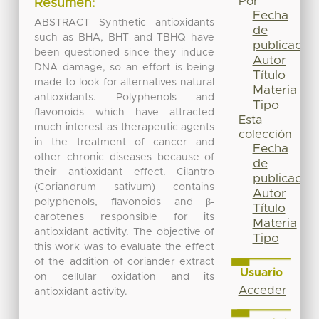
Por
Resumen:
Fecha
ABSTRACT Synthetic antioxidants
de
such as BHA, BHT and TBHQ have
publicación
been questioned since they induce
Autor
DNA damage, so an effort is being
Título
made to look for alternatives natural
Materia
antioxidants. Polyphenols and
Tipo
flavonoids which have attracted
Esta
much interest as therapeutic agents
colección
in the treatment of cancer and
Fecha
other chronic diseases because of
de
their antioxidant effect. Cilantro
publicación
(Coriandrum sativum) contains
Autor
polyphenols, flavonoids and β-
Título
carotenes responsible for its
Materia
antioxidant activity. The objective of
Tipo
this work was to evaluate the effect
of the addition of coriander extract
Usuario
on cellular oxidation and its
Acceder
antioxidant activity.