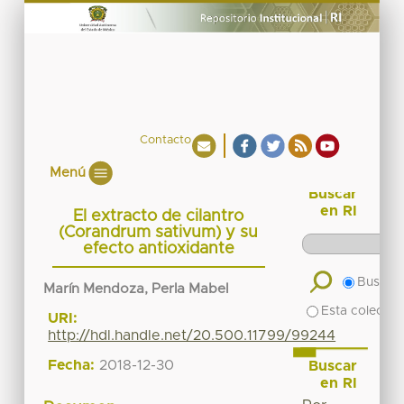
Contacto
Menú
Buscar
en RI
El extracto de cilantro
(Corandrum sativum) y su
efecto antioxidante
Buscar 
Marín Mendoza, Perla Mabel
Esta colecció
URI:
http://hdl.handle.net/20.500.11799/99244
Fecha:
2018-12-30
Buscar
en RI