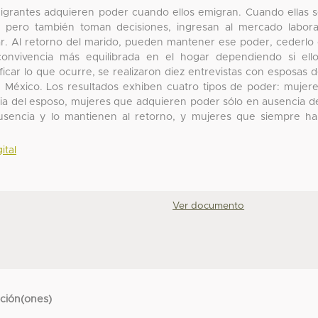
migrantes adquieren poder cuando ellos emigran. Cuando ellas 
 pero también toman decisiones, ingresan al mercado labora
ar. Al retorno del marido, pueden mantener ese poder, cederlo
, convivencia más equilibrada en el hogar dependiendo si ell
ificar lo que ocurre, se realizaron diez entrevistas con esposas 
 México. Los resultados exhiben cuatro tipos de poder: mujer
a del esposo, mujeres que adquieren poder sólo en ausencia d
sencia y lo mantienen al retorno, y mujeres que siempre h
ital
Ver documento
cción(ones)