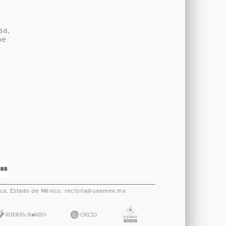
sa,
be
ca, Estado de México.
rectoria@uaemex.mx