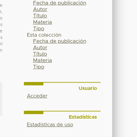
Fecha de publicación
se
Autor
l,
Título
 o
Materia
os
Tipo
de
Esta colección
es
Fecha de publicación
el
Autor
an
Título
Materia
Tipo
Usuario
Acceder
Estadísticas
Estadísticas de uso