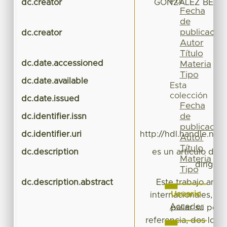
Por
dc.creator
GONZALEZ BECER
Fecha
de
publicación
dc.creator
SO
Autor
Título
dc.date.accessioned
2
Materia
Tipo
dc.date.available
2
Esta
colección
dc.date.issued
Fecha
de
dc.identifier.issn
publicación
dc.identifier.uri
http://hdl.handle.ne
Autor
Título
dc.description
es un articulo de v
Materia
dirigida
Tipo
dc.description.abstract
Este trabajo anal
Usuario
internacionales, ay
Acceder
paliar su pob
referencia, dos loca