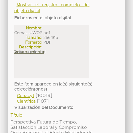
Mostrar el registro completo del
objeto digital
Ficheros en el objeto digital
Nombre:
Cernas -JWOP.pdf
Tamaño:
256.1Kb
Formato:
PDF
Descripción:
Artículo principal
Ver documento
Este ítem aparece en la(s) siguiente(s)
colección(ones)
[10019]
Conacyt
[107]
Científica
Visualización del Documento
Título
Perspectiva Futura de Tiempo,
Satisfacción Laboral y Compromiso
Organizacional: el Efecto Mediador de