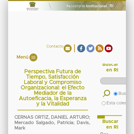
Contacto
Menú
Buscar
en RI
Perspectiva Futura de
Tiempo, Satisfacción
Laboral y Compromiso
Organizacional: el Efecto
Mediador de la
Buscar 
Autoeficacia, la Esperanza
Esta colecció
y la Vitalidad
CERNAS ORTIZ, DANIEL ARTURO
;
Buscar
Mercado Salgado, Patricia
;
Davis,
en RI
Mark