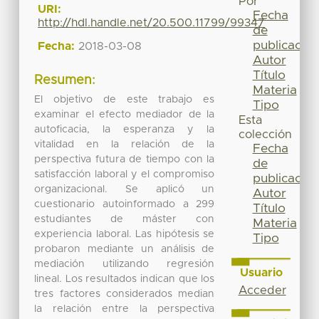
Por
URI:
Fecha
http://hdl.handle.net/20.500.11799/99347
de
publicación
Fecha:
2018-03-08
Autor
Título
Resumen:
Materia
El objetivo de este trabajo es
Tipo
examinar el efecto mediador de la
Esta
autoficacia, la esperanza y la
colección
vitalidad en la relación de la
Fecha
perspectiva futura de tiempo con la
de
satisfacción laboral y el compromiso
publicación
organizacional. Se aplicó un
Autor
cuestionario autoinformado a 299
Título
estudiantes de máster con
Materia
experiencia laboral. Las hipótesis se
Tipo
probaron mediante un análisis de
mediación utilizando regresión
Usuario
lineal. Los resultados indican que los
Acceder
tres factores considerados median
la relación entre la perspectiva