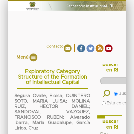
Contacto
Menú
Buscar
en RI
Exploratory Category
Structure of the Formation
of Intellectual Capital
Buscar 
Segura Ovalle, Eloisa
;
QUINTERO
SOTO, MARIA LUISA
;
MOLINA
Esta colecció
RUIZ, HECTOR DANIEL
;
SANDOVAL VAZQUEZ,
FRANCISCO RUBEN
;
Alvarado
Buscar
Ibarra, María Guadalupe
;
García
en RI
Lirios, Cruz