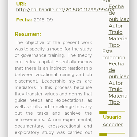
Por
URI:
Fecha
http://hdl.handle.net/20.500.11799/99403
de
publicación
Fecha:
2018-09
Autor
Título
Resumen:
Materia
The objective of the present work
Tipo
was to specify a model for the study
Esta
of governance training. The theory
colección
intellectual capital essentially means
Fecha
that there is an indirect relationship
de
between vocational training and job
publicación
placement. Leadership styles are
Autor
mediators in this process because
Título
they transfer values and norms that
Materia
guide needs and expectations, as
Tipo
well as skills and knowledge to carry
out the tasks and achieve the
Usuario
achievements. A non-experimental,
Acceder
documentary, cross-sectional and
exploratory study was carried out