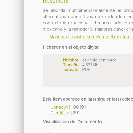
Resumen:
Se aborda multidimensionalmente el probl
alternativas educa- tivas que redunden en
contexto internacional, el marco jurídico 
mexicano y la ganadería. Palabras clave: cri
Mostrar el registro completo del objeto dig
Ficheros en el objeto digital
Nombre:
capítulo completo ...
Tamaño:
4.537Mb
Formato:
PDF
Este ítem aparece en la(s) siguiente(s) cole
[10019]
Conacyt
[291]
Científica
Visualización del Documento