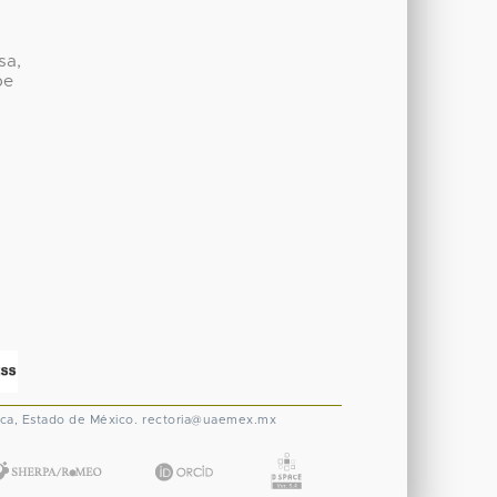
sa,
be
ca, Estado de México.
rectoria@uaemex.mx