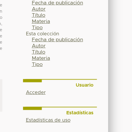
Fecha de publicación
de
Autor
ón
Título
do
Materia
n,
Tipo
 e
Esta colección
se
Fecha de publicación
ue
Autor
de
Título
Materia
Tipo
Usuario
Acceder
Estadísticas
Estadísticas de uso