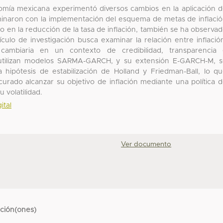
omía mexicana experimentó diversos cambios en la aplicación 
lminaron con la implementación del esquema de metas de inflaci
to en la reducción de la tasa de inflación, también se ha observa
lo de investigación busca examinar la relación entre inflació
ad cambiaria en un contexto de credibilidad, transparencia
utilizan modelos SARMA-GARCH, y su extensión E-GARCH-M, 
 hipótesis de estabilización de Holland y Friedman-Ball, lo q
rado alcanzar su objetivo de inflación mediante una política 
 volatilidad.
ital
Ver documento
cción(ones)