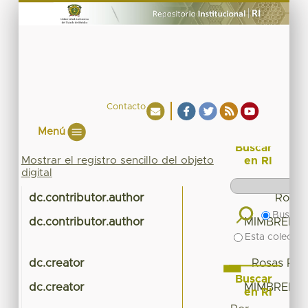
Contacto
Menú
Buscar
Mostrar el registro sencillo del objeto
en RI
digital
dc.contributor.author
Rosas
Buscar 
dc.contributor.author
MIMBRERA
Esta colecció
dc.creator
Rosas Roj
Buscar
dc.creator
MIMBRERA
en RI