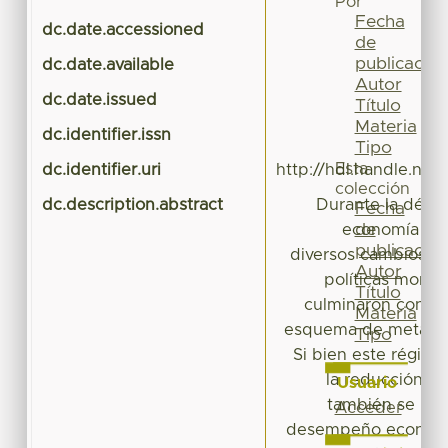
Por
Fecha
dc.date.accessioned
20
de
publicación
dc.date.available
20
Autor
dc.date.issued
Título
Materia
dc.identifier.issn
Tipo
Esta
dc.identifier.uri
http://hdl.handle.ne
colección
dc.description.abstract
Durante la décad
Fecha
de
economía me
publicación
diversos cambios en 
Autor
políticas monet
Título
culminaron con la
Materia
esquema de metas de
Tipo
Si bien este régime
la reducción de 
Usuario
también se ha
Acceder
desempeño económic