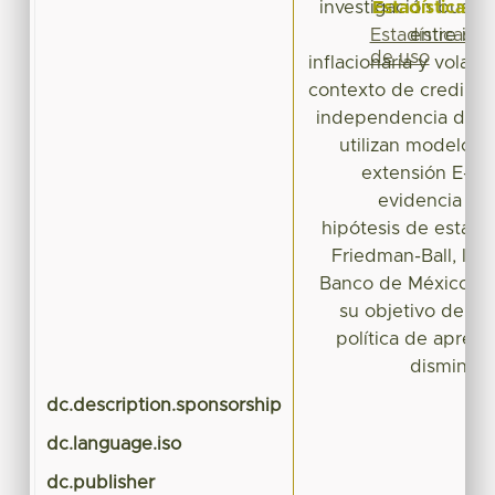
Estadísticas
investigación busca 
Estadísticas
entre inf
de uso
inflacionaria y volati
contexto de credibili
independencia del 
utilizan modelos
extensión E-G
evidencia de
hipótesis de estabil
Friedman-Ball, lo 
Banco de México ha
su objetivo de in
política de apreci
disminuci
dc.description.sponsorship
dc.language.iso
dc.publisher
E