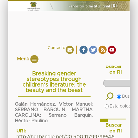
Contacto
Menú
Buscar
en RI
Breaking gender
stereotypes through
children’s literature: the
beauty and the beast
Buscar 
Galán Hernández, Víctor Manuel
;
Esta colecció
SERRANO BARQUIN, MARTHA
CAROLINA
;
Serrano Barquín,
Héctor Paulino
Buscar
en RI
URI:
http://hdl.handle.net/20.500.11799/99526