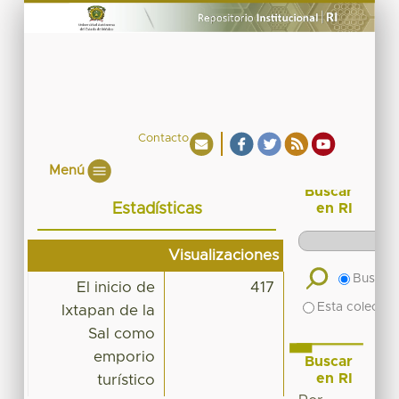
Contacto
Menú
Buscar
Estadísticas
en RI
Visualizaciones
Buscar 
El inicio de
417
Esta colecció
Ixtapan de la
Sal como
emporio
Buscar
en RI
turístico