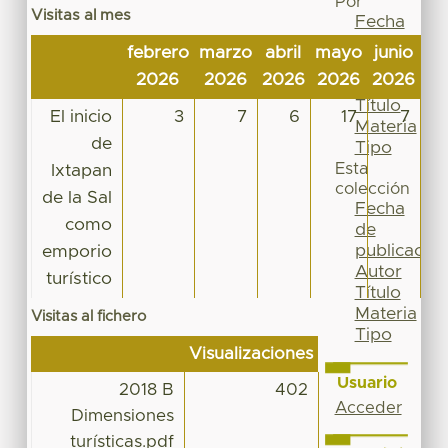
Por
Visitas al mes
Fecha
de
febrero
marzo
abril
mayo
junio
ju
publicación
2026
2026
2026
2026
2026
20
Autor
Título
El inicio
3
7
6
17
7
Materia
de
Tipo
Esta
Ixtapan
colección
de la Sal
Fecha
como
de
publicación
emporio
Autor
turístico
Título
Materia
Visitas al fichero
Tipo
Visualizaciones
Usuario
2018 B
402
Acceder
Dimensiones
turísticas.pdf