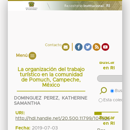
Contacto
Menú
Buscar
en RI
La organización del trabajo
turístico en la comunidad
de Pomuch, Campeche,
México
Buscar 
DOMINGUEZ PEREZ, KATHERINE
Esta colecció
SAMANTHA
URI:
Buscar
http://hdl.handle.net/20.500.11799/104626
en RI
Fecha:
2019-07-03